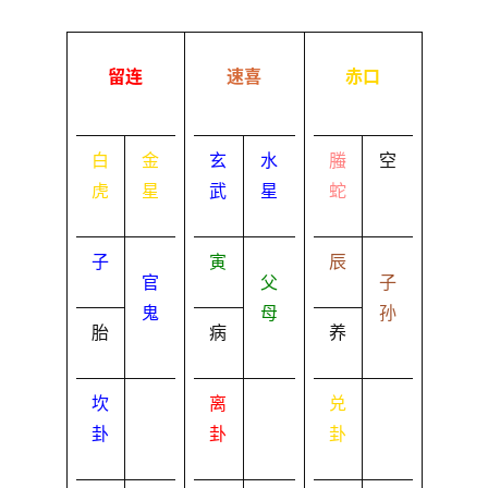
留连
速喜
赤口
白
金
玄
水
螣
空
虎
星
武
星
蛇
子
寅
辰
官
父
子
鬼
母
孙
胎
病
养
坎
离
兑
卦
卦
卦