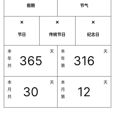
假期
节气
❌
❌
❌
节日
传统节日
纪念日
本
天
本
天
365
316
年
年
共
第
本
天
本
天
30
12
月
月
共
第