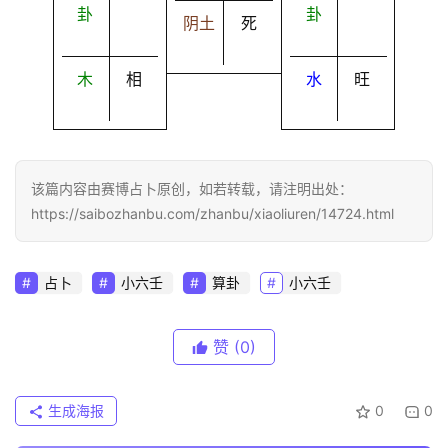
卦
卦
阴土
死
木
相
水
旺
该篇内容由赛博占卜原创，如若转载，请注明出处：
https://saibozhanbu.com/zhanbu/xiaoliuren/14724.html
占卜
小六壬
算卦
小六壬
赞
(0)
生成海报
0
0