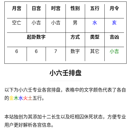
员
月宫
日宫
时宫
性别
五行
月令
空亡
小吉
小吉
男
水
亥
起卦数字
方式
类型
吉凶
6
6
7
数字
其它
小吉
小六壬排盘
以下为小六壬专业各宫排盘，表格中的文字颜色代表了各自
的
金
木
水
火
土
五行。
本站独创为其添加十二长生以及旺相囚休死状态，方便专业
用户更好解析各宫信息。