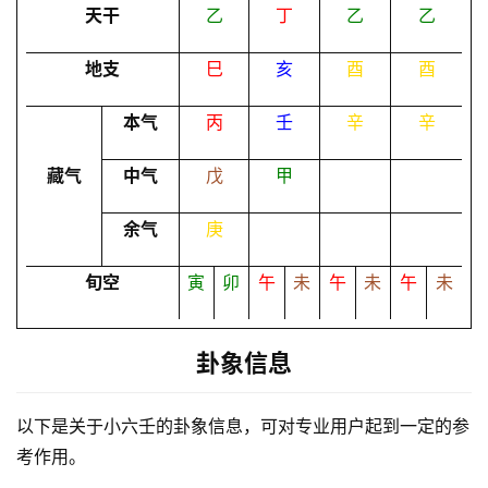
天干
乙
丁
乙
乙
地支
巳
亥
酉
酉
命
理
登录
注册
本气
丙
壬
辛
辛
藏气
中气
戊
甲
解
梦
余气
庚
旬空
寅
卯
午
未
午
未
午
未
A
I
服
卦象信息
务
以下是关于小六壬的卦象信息，可对专业用户起到一定的参
考作用。
会