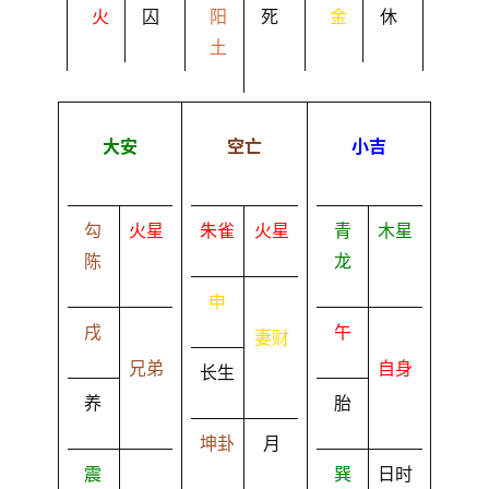
火
囚
阳
死
金
休
土
大安
空亡
小吉
勾
火星
朱雀
火星
青
木星
陈
龙
申
戌
午
妻财
兄弟
自身
长生
养
胎
坤卦
月
震
巽
日时