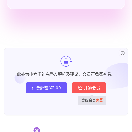
已付
此处为小六壬的完整AI解析及建议，会员可免费查看。
付费解锁
¥
3.00
开通会员
高级会员
免费