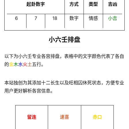
起卦数字
方式
类型
吉凶
6
7
18
数字
情感
小吉
小六壬排盘
以下为小六壬专业各宫排盘，表格中的文字颜色代表了各自
的
金
木
水
火
土
五行。
本站独创为其添加十二长生以及旺相囚休死状态，方便专业
用户更好解析各宫信息。
留连
速喜
赤口