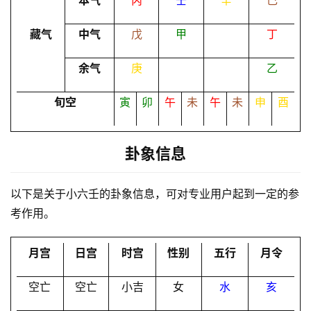
本气
丙
壬
辛
己
命
理
登录
注册
藏气
中气
戊
甲
丁
余气
庚
乙
解
梦
旬空
寅
卯
午
未
午
未
申
酉
卦象信息
A
I
服
以下是关于小六壬的卦象信息，可对专业用户起到一定的参
务
考作用。
月宫
日宫
时宫
性别
五行
月令
会
员
空亡
空亡
小吉
女
水
亥