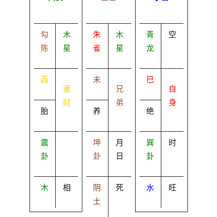
勾
木
朱
木
青
空
陈
星
雀
星
龙
酉
未
巳
妻
兄
自
财
弟
身
胎
养
绝
震
坤
月
巽
时
卦
卦
日
卦
木
相
阴
死
水
旺
土