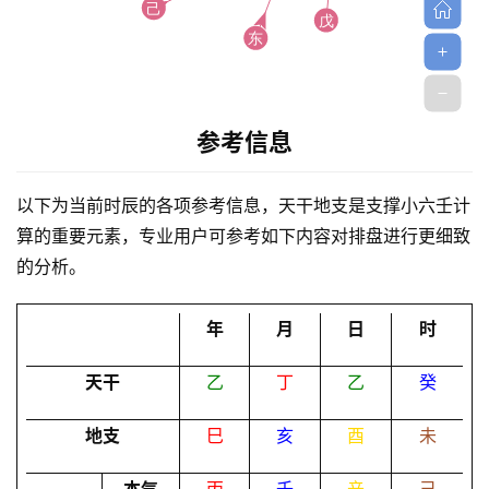
参考信息
首
页
以下为当前时辰的各项参考信息，天干地支是支撑小六壬计
算的重要元素，专业用户可参考如下内容对排盘进行更细致
的分析。
黄
历
年
月
日
时
天干
乙
丁
乙
癸
占
卜
地支
巳
亥
酉
未