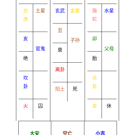
白
土星
玄武
金星
螣
水星
虎
蛇
丑
亥
卯
子孙
官鬼
父母
衰
绝
胎
离卦
坎
兑
卦
卦
阳土
死
火
囚
金
休
大安
空亡
小吉