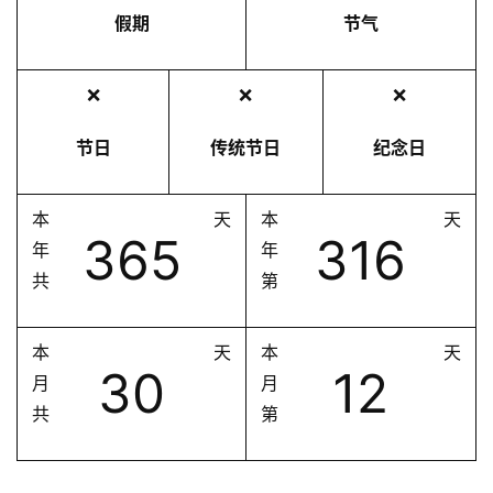
假期
节气
❌
❌
❌
节日
传统节日
纪念日
本
天
本
天
365
316
年
年
共
第
本
天
本
天
30
12
月
月
共
第