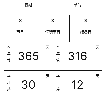
假期
节气
❌
❌
❌
节日
传统节日
纪念日
本
天
本
天
365
316
年
年
共
第
本
天
本
天
30
12
月
月
共
第