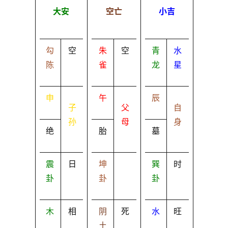
大安
空亡
小吉
勾
空
朱
空
青
水
陈
雀
龙
星
申
午
辰
子
父
自
孙
母
身
绝
胎
墓
震
日
坤
巽
时
卦
卦
卦
木
相
阴
死
水
旺
土