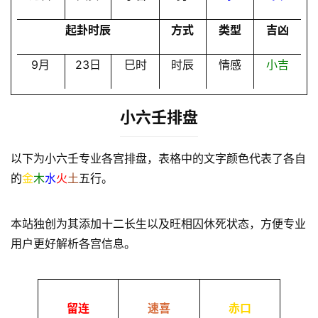
起卦时辰
方式
类型
吉凶
9月
23日
巳时
时辰
情感
小吉
小六壬排盘
以下为小六壬专业各宫排盘，表格中的文字颜色代表了各自
的
金
木
水
火
土
五行。
本站独创为其添加十二长生以及旺相囚休死状态，方便专业
用户更好解析各宫信息。
留连
速喜
赤口