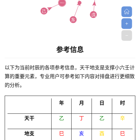
参考信息
首
页
以下为当前时辰的各项参考信息，天干地支是支撑小六壬计
算的重要元素，专业用户可参考如下内容对排盘进行更细致
黄
的分析。
历
年
月
日
时
占
天干
乙
丁
乙
辛
卜
地支
巳
亥
酉
巳