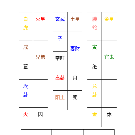
白
火星
玄武
土星
螣
金星
虎
蛇
子
戌
寅
妻财
兄弟
官鬼
帝旺
墓
绝
离卦
月
坎
兑
卦
卦
阳土
死
火
囚
金
休