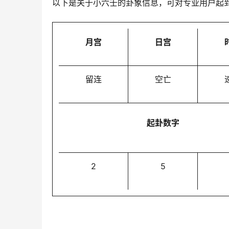
以下是关于小六壬的卦象信息，可对专业用户起
月宫
日宫
留连
空亡
起卦数字
2
5