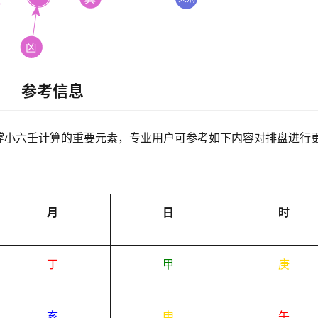
参考信息
撑小六壬计算的重要元素，专业用户可参考如下内容对排盘进行
月
日
时
丁
甲
庚
亥
申
午