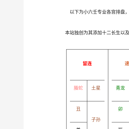
以下为小六壬专业各宫排盘
本站独创为其添加十二长生以
留连
螣蛇
土星
青龙
丑
卯
子孙