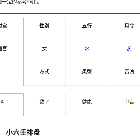
到一定的参考作用。
时宫
性别
五行
月令
速喜
女
水
亥
方式
类型
吉凶
4
数字
健康
中
吉
小六壬排盘