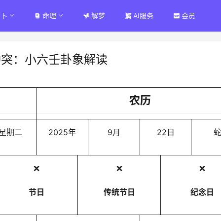
占卜
命理
解梦
AI服务
会员
冲突：小六壬卦象解读
农历
星期二
2025年
9月
22日
❌
❌
❌
节日
传统节日
纪念日