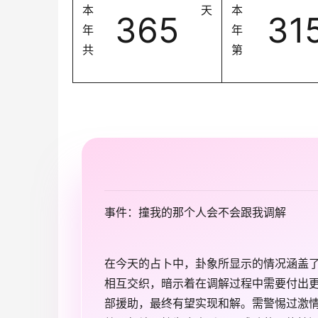
本
天
本
365
31
年
年
共
第
事件：撞我的那个人会不会跟我调解
在今天的占卜中，卦象所显示的情况涵盖
相互交织，暗示着在调解过程中需要付出
部援助，最终有望实现和解。需警惕过激