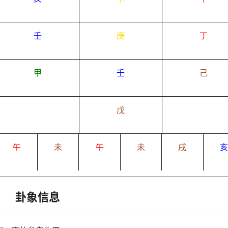
壬
庚
丁
甲
壬
己
戊
午
未
午
未
戌
卦象信息