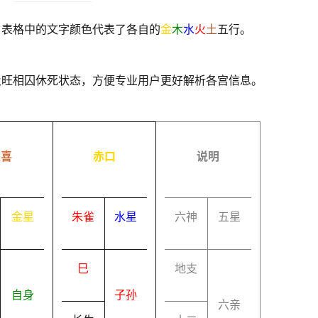
，表格中的文字颜色代表了各自的
金
木
水
火
土
五行。
及旺相囚休死状态，方便专业用户更好解析各宫信息。
速喜
赤口
说明
金星
朱雀
水星
六神
五星
巳
地支
自身
子孙
六亲