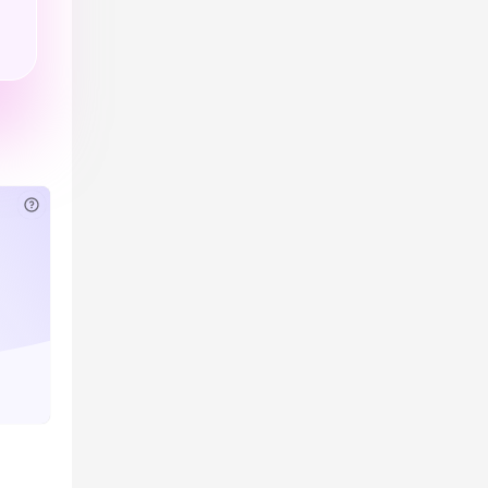
已付费？
登录
或
刷新