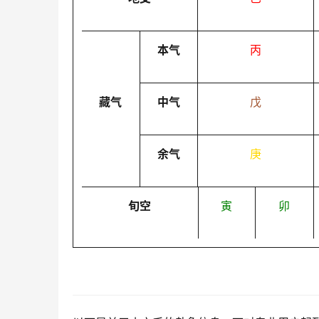
本气
丙
藏气
中气
戊
余气
庚
旬空
寅
卯