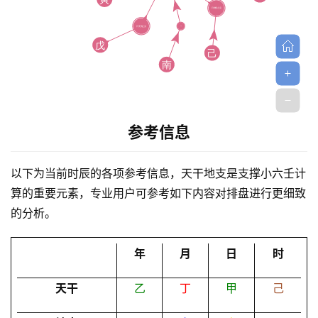
参考信息
首
页
以下为当前时辰的各项参考信息，天干地支是支撑小六壬计
算的重要元素，专业用户可参考如下内容对排盘进行更细致
黄
的分析。
历
年
月
日
时
占
天干
乙
丁
甲
己
卜