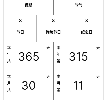
假期
节气
❌
❌
❌
节日
传统节日
纪念日
本
天
本
天
365
315
年
年
共
第
本
天
本
天
30
11
月
月
共
第