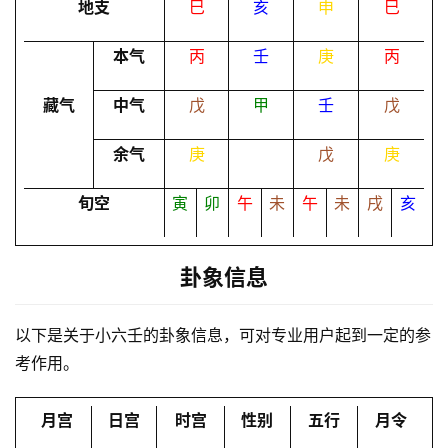
地支
巳
亥
申
巳
本气
丙
壬
庚
丙
命
理
登录
注册
藏气
中气
戊
甲
壬
戊
余气
庚
戊
庚
解
梦
旬空
寅
卯
午
未
午
未
戌
亥
A
卦象信息
I
服
以下是关于小六壬的卦象信息，可对专业用户起到一定的参
务
考作用。
会
月宫
日宫
时宫
性别
五行
月令
员