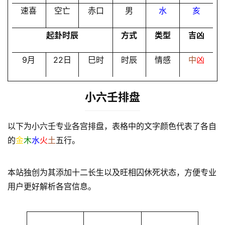
速喜
空亡
赤口
男
水
亥
起卦时辰
方式
类型
吉凶
9月
22日
巳时
时辰
情感
中
凶
小六壬排盘
以下为小六壬专业各宫排盘，表格中的文字颜色代表了各自
的
金
木
水
火
土
五行。
本站独创为其添加十二长生以及旺相囚休死状态，方便专业
用户更好解析各宫信息。