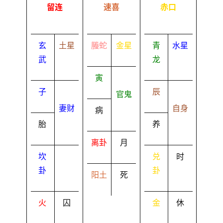
留连
速喜
赤口
玄
土星
螣蛇
金星
青
水星
武
龙
寅
子
辰
官鬼
妻财
自身
病
胎
养
离卦
月
坎
兑
时
卦
卦
阳土
死
火
囚
金
休