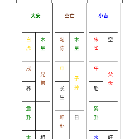
大安
空亡
小吉
白
木
勾
木
朱
空
虎
星
陈
星
雀
戌
申
午
兄
父
子
弟
母
孙
养
长
胎
生
震
巽
卦
坤
日
卦
卦
木
相
水
旺