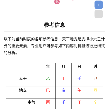
参考信息
首
以下为当前时辰的各项参考信息，天干地支是支撑小六壬计
页
算的重要元素，专业用户可参考如下内容对排盘进行更细致
的分析。
黄
年
月
日
时
历
天干
乙
丁
壬
己
占
地支
巳
亥
午
酉
卜
本气
丙
壬
丁
辛