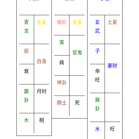
青
金星
螣蛇
金星
玄
土星
龙
武
寅
辰
子
官鬼
自身
病
妻财
衰
帝
旺
坤卦
震
月时
卦
巽
阴土
死
卦
木
相
水
旺