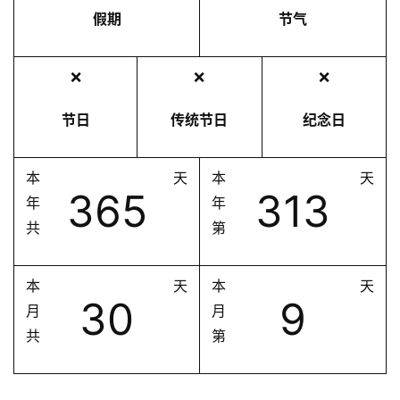
假期
节气
❌
❌
❌
节日
传统节日
纪念日
本
天
本
天
365
313
年
年
共
第
本
天
本
天
30
9
月
月
共
第