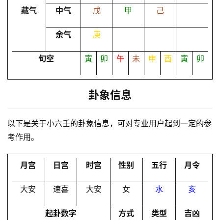
命
藏气
中气
戊
甲
己
理
登录
注册
余气
庚
解
旬空
寅
卯
午
未
申
酉
寅
卯
梦
卦象信息
A
I
以下是关于小六壬的卦象信息，可对专业用户起到一定的参
服
考作用。
务
月宫
日宫
时宫
性别
五行
月令
会
大安
速喜
大安
女
水
亥
员
起卦数字
方式
类型
吉凶