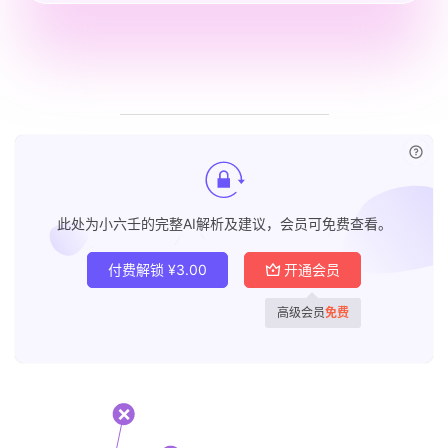
已付
此处为小六壬的完整AI解析及建议，会员可免费查看。
付费解锁
¥
3.00
开通会员
高级会员
免费