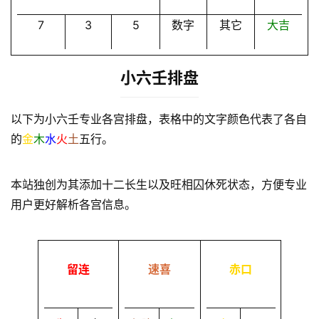
7
3
5
数字
其它
大吉
小六壬排盘
以下为小六壬专业各宫排盘，表格中的文字颜色代表了各自
的
金
木
水
火
土
五行。
本站独创为其添加十二长生以及旺相囚休死状态，方便专业
用户更好解析各宫信息。
留连
速喜
赤口