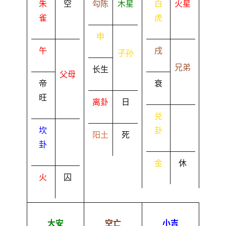
朱
空
勾陈
木星
白
火星
雀
虎
申
午
戌
子孙
兄弟
长生
父母
帝
衰
旺
离卦
日
兑
坎
卦
阳土
死
卦
金
休
火
囚
大安
空亡
小吉