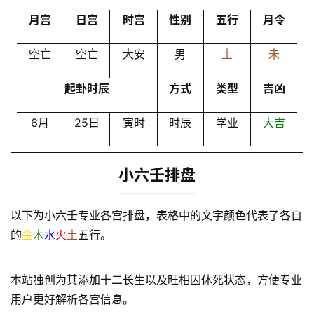
员
月宫
日宫
时宫
性别
五行
月令
空亡
空亡
大安
男
土
未
起卦时辰
方式
类型
吉凶
6月
25日
寅时
时辰
学业
大吉
小六壬排盘
以下为小六壬专业各宫排盘，表格中的文字颜色代表了各自
的
金
木
水
火
土
五行。
本站独创为其添加十二长生以及旺相囚休死状态，方便专业
用户更好解析各宫信息。