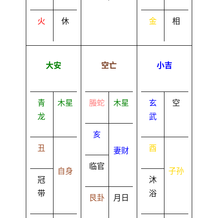
火
休
金
相
大安
空亡
小吉
青
木星
螣蛇
木星
玄
空
龙
武
亥
丑
酉
妻财
临官
自身
子孙
冠
沐
带
浴
艮卦
月日