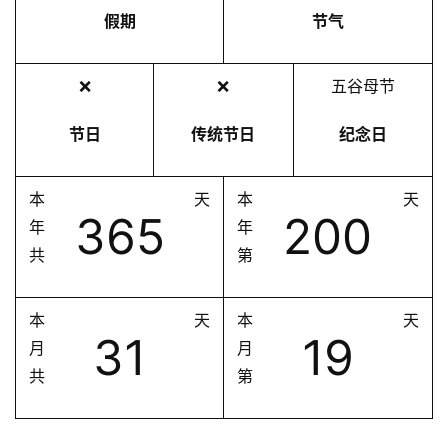
假期
节气
❌
❌
五谷母节
节日
传统节日
纪念日
本
天
本
天
365
200
年
年
共
第
本
天
本
天
31
19
月
月
共
第