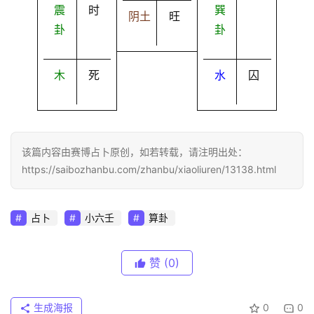
震
时
巽
阴土
旺
卦
卦
木
死
水
囚
该篇内容由赛博占卜原创，如若转载，请注明出处：
https://saibozhanbu.com/zhanbu/xiaoliuren/13138.html
占卜
小六壬
算卦
赞
(0)
生成海报
0
0