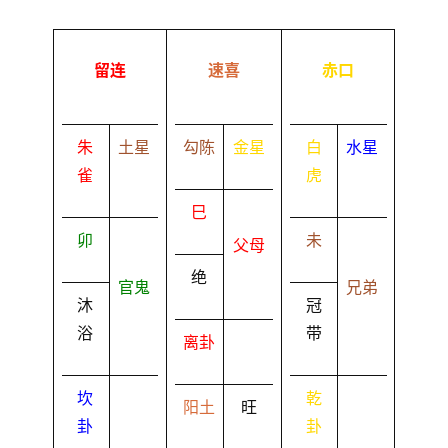
留连
速喜
赤口
朱
土星
勾陈
金星
白
水星
雀
虎
巳
卯
未
父母
绝
官鬼
兄弟
沐
冠
浴
带
离卦
坎
乾
阳土
旺
卦
卦