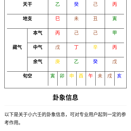
卜
天干
乙
癸
己
丙
地支
巳
未
丑
寅
命
理
登录
注册
本气
丙
己
己
甲
藏气
中气
戊
丁
辛
丙
解
余气
庚
乙
癸
戊
梦
旬空
寅
卯
申
酉
午
未
戌
亥
A
I
卦象信息
服
务
以下是关于小六壬的卦象信息，可对专业用户起到一定的参
考作用。
会