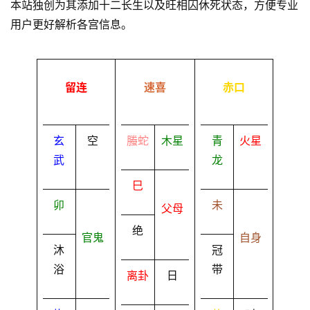
本站独创为其添加十二长生以及旺相囚休死状态，方便专业
用户更好解析各宫信息。
留连
速喜
赤口
玄
空
螣蛇
木星
青
火星
武
龙
巳
卯
未
父母
绝
官鬼
自身
沐
冠
浴
带
离卦
日