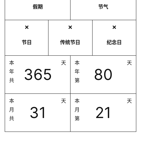
假期
节气
❌
❌
❌
节日
传统节日
纪念日
本
天
本
天
365
80
年
年
共
第
本
天
本
天
31
21
月
月
共
第