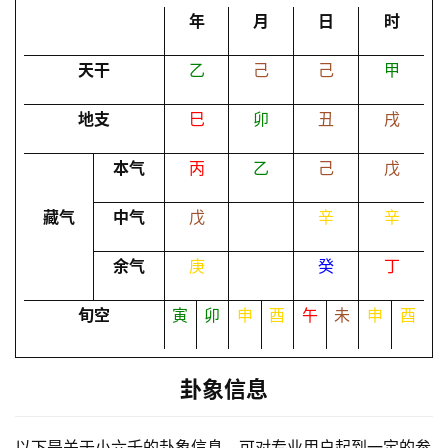
占
年
月
日
时
卜
天干
乙
己
己
甲
命
地支
巳
卯
丑
戌
理
登录
注册
本气
丙
乙
己
戊
解
藏气
中气
戊
辛
辛
梦
余气
庚
癸
丁
旬空
寅
卯
申
酉
午
未
申
酉
A
I
服
卦象信息
务
以下是关于小六壬的卦象信息，可对专业用户起到一定的参