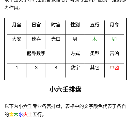
会
考作用。
员
月宫
日宫
时宫
性别
五行
月令
大安
速喜
赤口
男
木
卯
起卦数字
方式
类型
吉凶
1
3
8
数字
其它
中
凶
小六壬排盘
以下为小六壬专业各宫排盘，表格中的文字颜色代表了各自
的
金
木
水
火
土
五行。