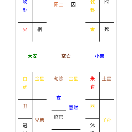
坎
乾
时
阳土
囚
卦
卦
火
相
金
死
大安
空亡
小吉
白
金星
勾陈
金星
朱
土星
虎
雀
亥
丑
酉
妻财
临官
兄弟
子孙
冠
沐