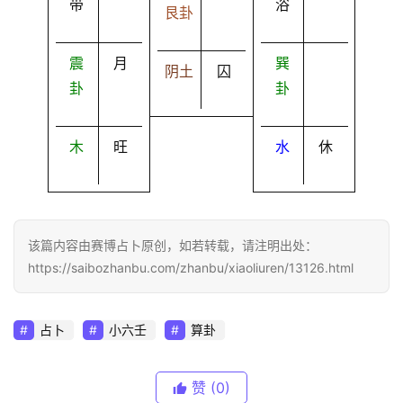
带
浴
艮卦
震
月
巽
阴土
囚
卦
卦
木
旺
水
休
该篇内容由赛博占卜原创，如若转载，请注明出处：
https://saibozhanbu.com/zhanbu/xiaoliuren/13126.html
占卜
小六壬
算卦
赞
(0)