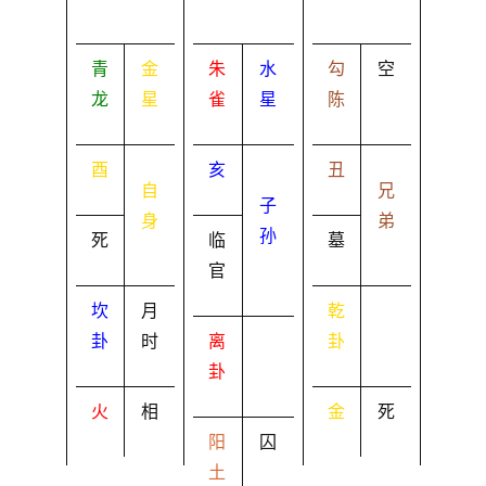
青
金
朱
水
勾
空
龙
星
雀
星
陈
酉
亥
丑
自
兄
子
身
弟
孙
死
临
墓
官
坎
月
乾
卦
时
离
卦
卦
火
相
金
死
阳
囚
土