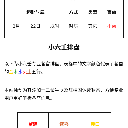
起卦时辰
方式
类型
吉凶
2月
22日
戌时
时辰
其它
小凶
小六壬排盘
以下为小六壬专业各宫排盘，表格中的文字颜色代表了各自
的
金
木
水
火
土
五行。
本站独创为其添加十二长生以及旺相囚休死状态，方便专业
用户更好解析各宫信息。
留连
速喜
赤口