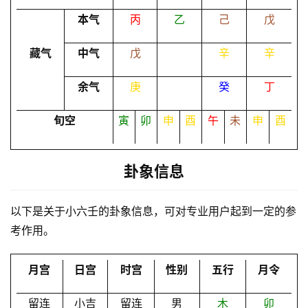
本气
丙
乙
己
戊
命
理
登录
注册
藏气
中气
戊
辛
辛
余气
庚
癸
丁
解
梦
旬空
寅
卯
申
酉
午
未
申
酉
卦象信息
A
I
服
以下是关于小六壬的卦象信息，可对专业用户起到一定的参
务
考作用。
月宫
日宫
时宫
性别
五行
月令
会
员
留连
小吉
留连
男
木
卯