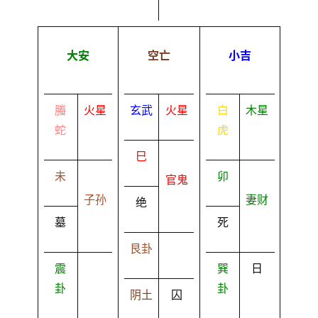
大安
空亡
小吉
螣
火星
玄武
火星
白
木星
蛇
虎
巳
未
卯
官鬼
子孙
妻财
绝
墓
死
艮卦
震
巽
日
卦
卦
阴土
囚