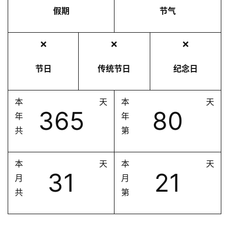
假期
节气
❌
❌
❌
节日
传统节日
纪念日
本
天
本
天
365
80
年
年
共
第
本
天
本
天
31
21
月
月
共
第