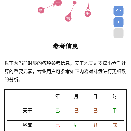
参考信息
首
页
以下为当前时辰的各项参考信息，天干地支是支撑小六壬计
算的重要元素，专业用户可参考如下内容对排盘进行更细致
的分析。
黄
历
年
月
日
时
天干
乙
己
己
甲
占
卜
地支
巳
卯
丑
戌