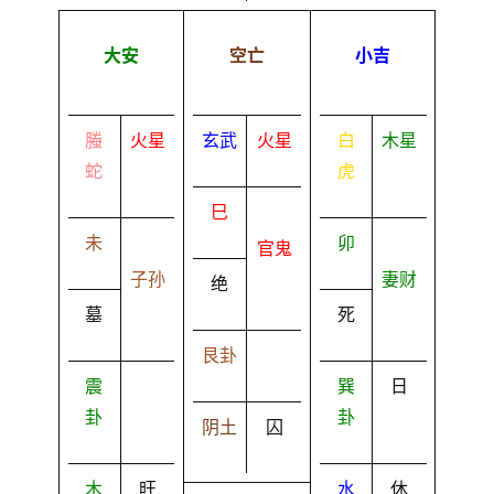
大安
空亡
小吉
螣
火星
玄武
火星
白
木星
蛇
虎
巳
未
卯
官鬼
子孙
妻财
绝
墓
死
艮卦
震
巽
日
卦
卦
阴土
囚
木
旺
水
休