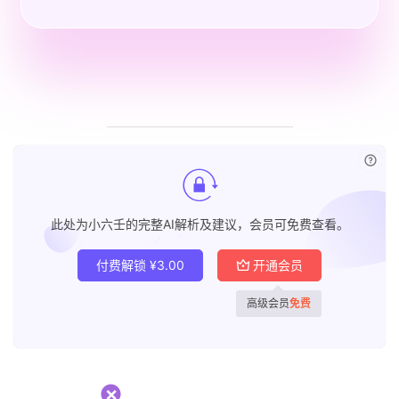
已付
此处为小六壬的完整AI解析及建议，会员可免费查看。
付费解锁
¥
3.00
开通会员
高级会员
免费