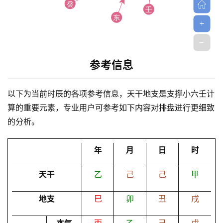
参考信息
首
以下为当前时辰的各项参考信息，天干地支是支撑小六壬计
页
算的重要元素，专业用户可参考如下内容对排盘进行更细致
的分析。
黄
历
年
月
日
时
天干
乙
己
己
甲
占
卜
地支
巳
卯
丑
戌