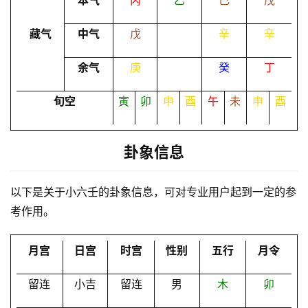
本气
丙
乙
己
戊
命
藏气
中气
戊
辛
辛
理
登录
注册
余气
庚
癸
丁
解
旬空
寅
卯
申
酉
午
未
申
酉
梦
卦象信息
A
I
以下是关于小六壬的卦象信息，可对专业用户起到一定的参
服
考作用。
务
月宫
日宫
时宫
性别
五行
月令
会
员
留连
小吉
留连
男
木
卯