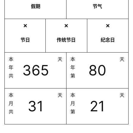
假期
节气
❌
❌
❌
节日
传统节日
纪念日
本
天
本
天
365
80
年
年
共
第
本
天
本
天
31
21
月
月
共
第