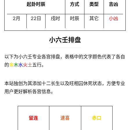
起卦时辰
方式
类型
吉凶
2月
22日
戌时
时辰
其它
小凶
小六壬排盘
以下为小六壬专业各宫排盘，表格中的文字颜色代表了各自
的
金
木
水
火
土
五行。
本站独创为其添加十二长生以及旺相囚休死状态，方便专业
用户更好解析各宫信息。
留连
速喜
赤口