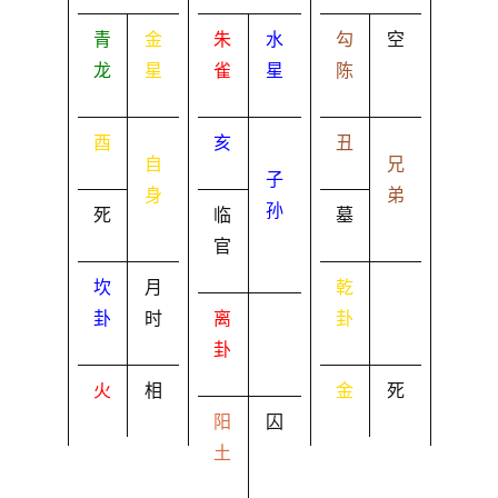
青
金
朱
水
勾
空
龙
星
雀
星
陈
酉
亥
丑
自
兄
子
身
弟
孙
死
临
墓
官
坎
月
乾
卦
时
离
卦
卦
火
相
金
死
阳
囚
土