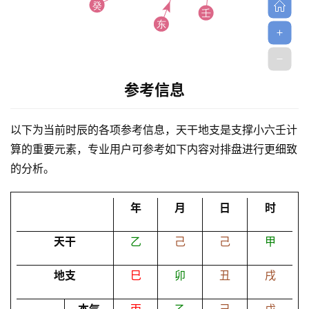
参考信息
首
以下为当前时辰的各项参考信息，天干地支是支撑小六壬计
页
算的重要元素，专业用户可参考如下内容对排盘进行更细致
的分析。
黄
历
年
月
日
时
天干
乙
己
己
甲
占
卜
地支
巳
卯
丑
戌