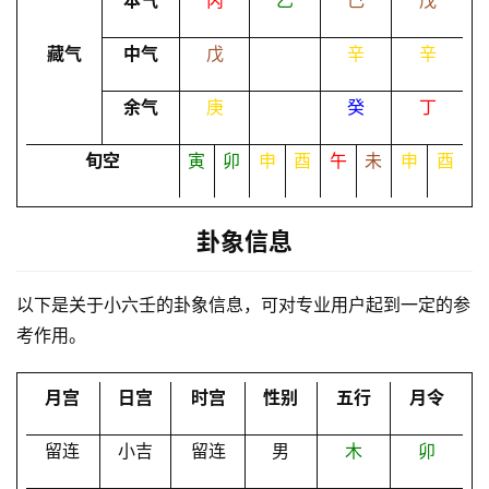
本气
丙
乙
己
戊
命
藏气
中气
戊
辛
辛
理
登录
注册
余气
庚
癸
丁
解
旬空
寅
卯
申
酉
午
未
申
酉
梦
卦象信息
A
I
以下是关于小六壬的卦象信息，可对专业用户起到一定的参
服
考作用。
务
月宫
日宫
时宫
性别
五行
月令
会
员
留连
小吉
留连
男
木
卯