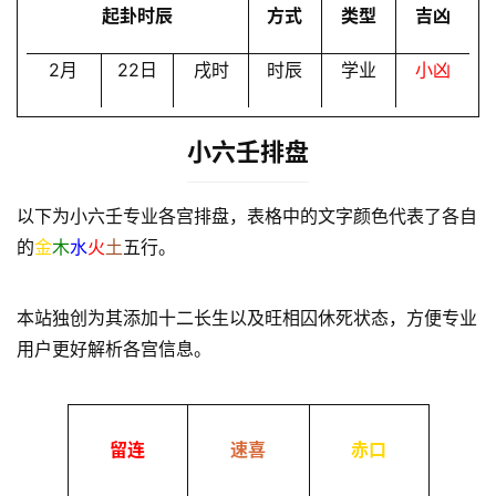
起卦时辰
方式
类型
吉凶
2月
22日
戌时
时辰
学业
小凶
小六壬排盘
以下为小六壬专业各宫排盘，表格中的文字颜色代表了各自
的
金
木
水
火
土
五行。
本站独创为其添加十二长生以及旺相囚休死状态，方便专业
用户更好解析各宫信息。
留连
速喜
赤口