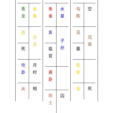
青
金
朱
水
勾
空
龙
星
雀
星
陈
酉
亥
丑
自
兄
子
身
弟
孙
死
临
墓
官
坎
月
乾
卦
时
离
卦
卦
火
相
金
死
阳
囚
土