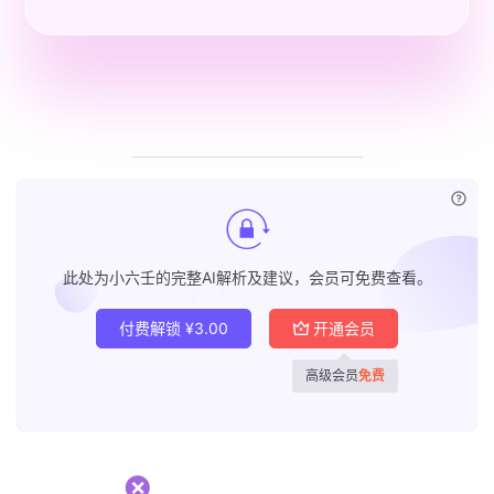
已付
此处为小六壬的完整AI解析及建议，会员可免费查看。
付费解锁
¥
3.00
开通会员
高级会员
免费