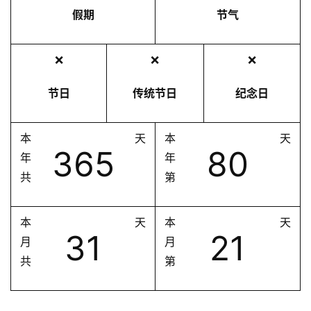
假期
节气
❌
❌
❌
节日
传统节日
纪念日
本
天
本
天
365
80
年
年
共
第
本
天
本
天
31
21
月
月
共
第