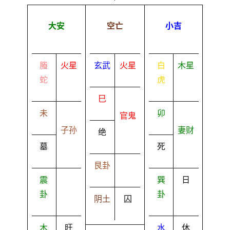
大安
空亡
小吉
螣
火星
玄武
火星
白
木星
蛇
虎
巳
未
卯
官鬼
子孙
妻财
绝
墓
死
艮卦
震
巽
日
卦
卦
阴土
囚
木
旺
水
休