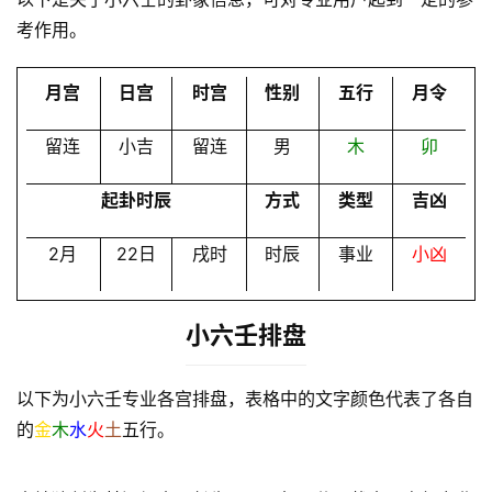
会
考作用。
员
月宫
日宫
时宫
性别
五行
月令
留连
小吉
留连
男
木
卯
起卦时辰
方式
类型
吉凶
2月
22日
戌时
时辰
事业
小凶
小六壬排盘
以下为小六壬专业各宫排盘，表格中的文字颜色代表了各自
的
金
木
水
火
土
五行。