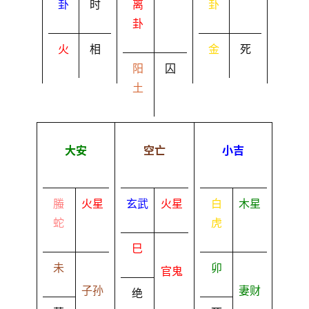
卦
时
离
卦
卦
火
相
金
死
阳
囚
土
大安
空亡
小吉
螣
火星
玄武
火星
白
木星
蛇
虎
巳
未
卯
官鬼
子孙
妻财
绝