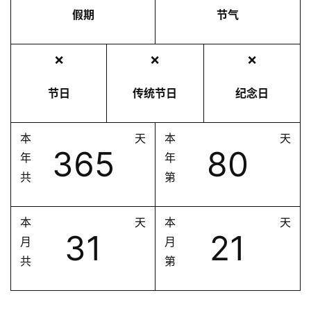
假期
节气
❌
❌
❌
节日
传统节日
纪念日
本
天
本
天
365
80
年
年
共
第
本
天
本
天
31
21
月
月
共
第