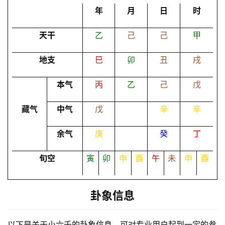
占
年
月
日
时
卜
天干
乙
己
己
甲
命
地支
巳
卯
丑
戌
理
登录
注册
本气
丙
乙
己
戊
解
藏气
中气
戊
辛
辛
梦
余气
庚
癸
丁
旬空
寅
卯
申
酉
午
未
申
酉
A
I
服
卦象信息
务
以下是关于小六壬的卦象信息，可对专业用户起到一定的参