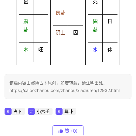
墓
死
艮卦
震
巽
日
卦
卦
阴土
囚
木
旺
水
休
该篇内容由赛博占卜原创，如若转载，请注明出处：
https://saibozhanbu.com/zhanbu/xiaoliuren/12932.html
占卜
小六壬
算卦
赞
(0)