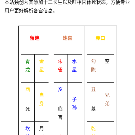
本站独创为其添加十二长生以及旺相囚休死状态，方便专业
用户更好解析各宫信息。
留连
速喜
赤口
青
金
朱
水
勾
空
龙
星
雀
星
陈
酉
亥
丑
自
兄
子
身
弟
孙
死
临
墓
官
坎
月
乾