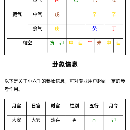
本气
丙
乙
己
戊
命
藏气
中气
戊
辛
辛
理
登录
注册
余气
庚
癸
丁
解
旬空
寅
卯
申
酉
午
未
申
酉
梦
卦象信息
A
I
以下是关于小六壬的卦象信息，可对专业用户起到一定的参
服
考作用。
务
月宫
日宫
时宫
性别
五行
月令
会
员
大安
大安
速喜
男
木
卯