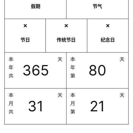
假期
节气
❌
❌
❌
节日
传统节日
纪念日
本
天
本
天
365
80
年
年
共
第
本
天
本
天
31
21
月
月
共
第