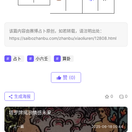
该篇内容由赛博占卜原创，如若转载，请注明出处：
https://saibozhanbu.com/zhanbu/xiaoliuren/12808.html
占卜
小六壬
算卦
赞
(0)
生成海报
0
0
塔罗牌揭示情感未来
上一篇
2025-06-18 00:44