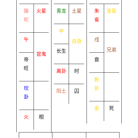
螣
火星
青龙
土星
朱
金星
蛇
雀
申
午
戌
自身
兄弟
长生
官鬼
帝
衰
旺
离卦
时
乾
坎
卦
阳土
囚
卦
金
死
火
相