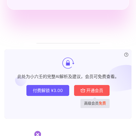
已付
此处为小六壬的完整AI解析及建议，会员可免费查看。
付费解锁
¥
3.00
开通会员
高级会员
免费