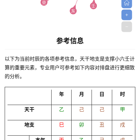
参考信息
首
以下为当前时辰的各项参考信息，天干地支是支撑小六壬计
页
算的重要元素，专业用户可参考如下内容对排盘进行更细致
的分析。
黄
历
年
月
日
时
天干
乙
己
己
甲
占
卜
地支
巳
卯
丑
戌