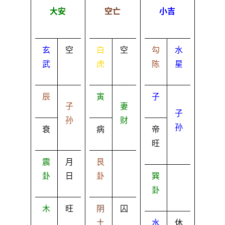
大安
空亡
小吉
玄
空
白
空
勾
水
武
虎
陈
星
辰
寅
子
子
妻
子
孙
财
孙
衰
病
帝
旺
震
月
艮
卦
日
卦
巽
卦
木
旺
阴
囚
土
水
休