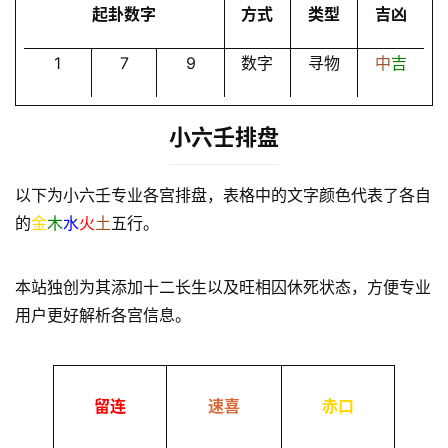
起卦数字
方式
类型
吉凶
1
7
9
数字
寻物
中
吉
小六壬排盘
以下为小六壬专业各宫排盘，表格中的文字颜色代表了各自
的
金
木
水
火
土
五行。
本站独创为其添加十二长生以及旺相囚休死状态，方便专业
用户更好解析各宫信息。
留连
速喜
赤口