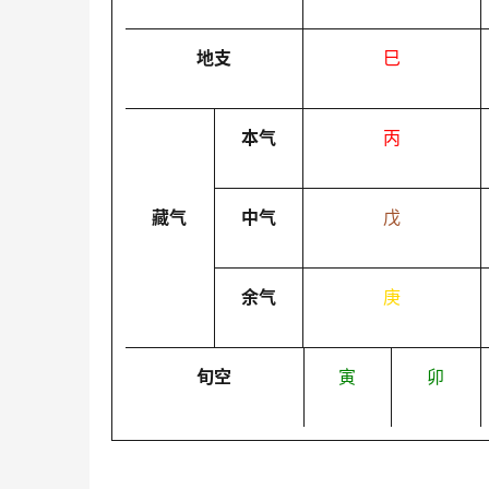
地支
巳
本气
丙
藏气
中气
戊
余气
庚
旬空
寅
卯