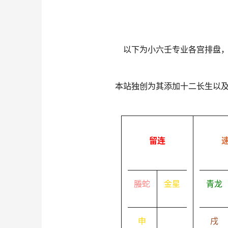
以下为小六壬专业各宫排盘
本站独创为其添加十二长生以
留连
螣蛇
金星
青龙
申
戌