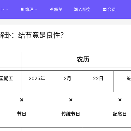
占卜
命理
解梦
AI服务
会员
解卦：结节竟是良性？
农历
星期五
2025年
2月
22日
❌
❌
❌
节日
传统节日
纪念日