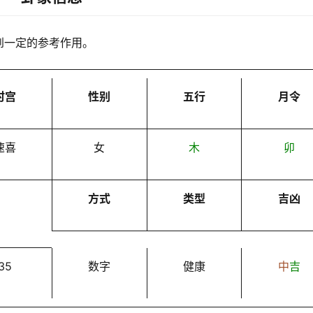
到一定的参考作用。
时宫
性别
五行
月令
速喜
女
木
卯
方式
类型
吉凶
35
数字
健康
中
吉