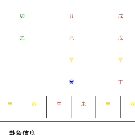
卯
丑
戌
乙
己
戊
辛
辛
癸
丁
申
酉
午
未
申
卦象信息