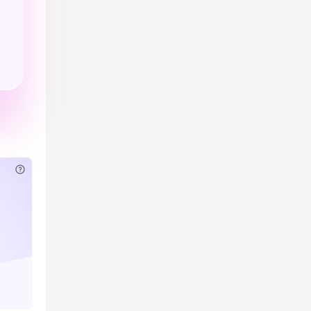
已付费？
登录
或
刷新