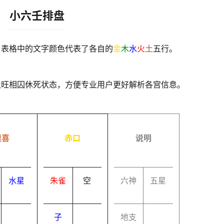
小六壬排盘
，表格中的文字颜色代表了各自的
金
木
水
火
土
五行。
及旺相囚休死状态，方便专业用户更好解析各宫信息。
速喜
赤口
说明
水星
朱雀
空
六神
五星
子
地支