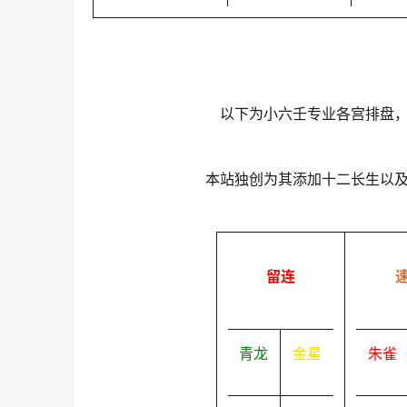
以下为小六壬专业各宫排盘
本站独创为其添加十二长生以
留连
青龙
金星
朱雀