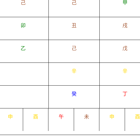
己
己
甲
卯
丑
戌
乙
己
戊
辛
辛
癸
丁
申
酉
午
未
申