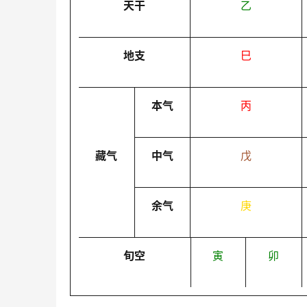
天干
乙
地支
巳
本气
丙
藏气
中气
戊
余气
庚
旬空
寅
卯