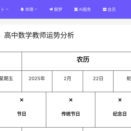
占卜
命理
解梦
AI服务
会员
：高中数学教师运势分析
农历
星期五
2025年
2月
22日
❌
❌
❌
节日
传统节日
纪念日