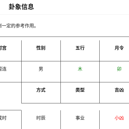
卦象信息
到一定的参考作用。
时宫
性别
五行
月令
留连
男
木
卯
方式
类型
吉凶
戌时
时辰
事业
小凶