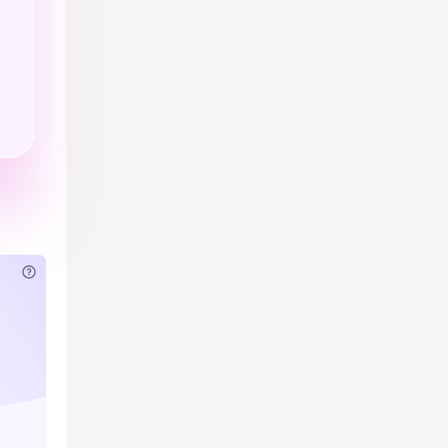
已付费？
登录
或
刷新