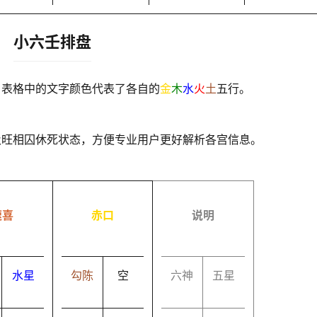
小六壬排盘
，表格中的文字颜色代表了各自的
金
木
水
火
土
五行。
及旺相囚休死状态，方便专业用户更好解析各宫信息。
速喜
赤口
说明
水星
勾陈
空
六神
五星