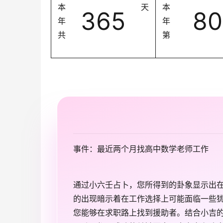
本
天
本
365
80
年
年
共
第
事件：最近两个月找高中数学老师工作
通过小六壬占卜，您所得到的卦象显示出
的出现暗示着在工作选择上可能面临一些
您能够在求职路上找到援助者。结合小吉