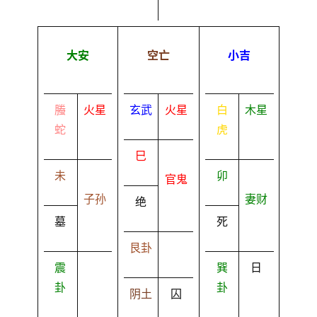
大安
空亡
小吉
螣
火星
玄武
火星
白
木星
蛇
虎
巳
未
卯
官鬼
子孙
妻财
绝
墓
死
艮卦
震
巽
日
卦
卦
阴土
囚