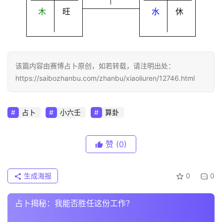
木
旺
水
休
该篇内容由赛博占卜原创，如若转载，请注明出处：
https://saibozhanbu.com/zhanbu/xiaoliuren/12746.html
占卜
小六壬
算卦
赞
(0)
生成海报
0
0
占卜揭秘：我能否胜任这份工作？