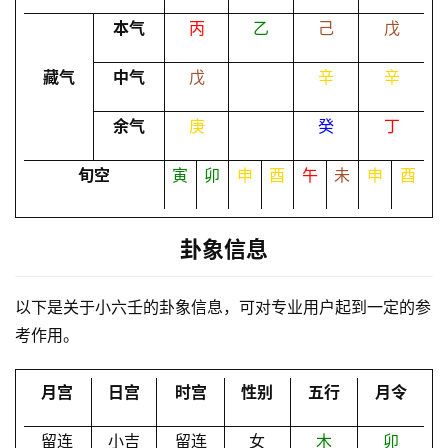
本气
丙
乙
己
戊
命
理
登录
注册
藏气
中气
戊
辛
辛
余气
庚
癸
丁
解
梦
旬空
寅
卯
申
酉
午
未
申
酉
卦象信息
A
I
服
以下是关于小六壬的卦象信息，可对专业用户起到一定的参
务
考作用。
月宫
日宫
时宫
性别
五行
月令
会
员
留连
小吉
留连
女
木
卯