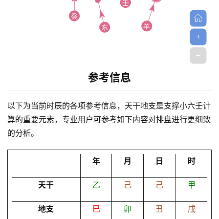
参考信息
首
页
以下为当前时辰的各项参考信息，天干地支是支撑小六壬计
算的重要元素，专业用户可参考如下内容对排盘进行更细致
的分析。
黄
历
年
月
日
时
天干
乙
己
己
甲
占
卜
地支
巳
卯
丑
戌