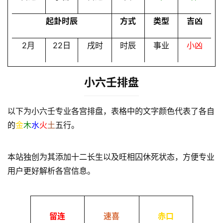
起卦时辰
方式
类型
吉凶
2月
22日
戌时
时辰
事业
小凶
小六壬排盘
以下为小六壬专业各宫排盘，表格中的文字颜色代表了各自
的
金
木
水
火
土
五行。
本站独创为其添加十二长生以及旺相囚休死状态，方便专业
用户更好解析各宫信息。
留连
速喜
赤口