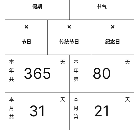
假期
节气
❌
❌
❌
节日
传统节日
纪念日
本
天
本
天
365
80
年
年
共
第
本
天
本
天
31
21
月
月
共
第