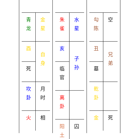
青
金
朱
水
勾
空
龙
星
雀
星
陈
酉
亥
丑
自
兄
子
身
弟
孙
死
临
墓
官
坎
月
乾
卦
时
离
卦
卦
火
相
金
死
阳
囚
土