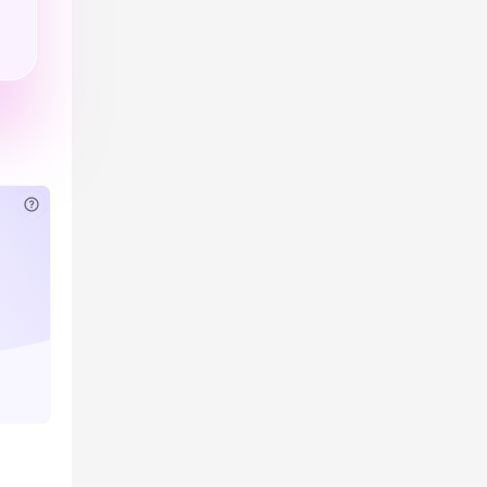
已付费？
登录
或
刷新