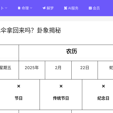
占卜
命理
解梦
AI服务
会员
把伞拿回来吗？卦象揭秘
农历
星期五
2025年
2月
22日
❌
❌
❌
节日
传统节日
纪念日