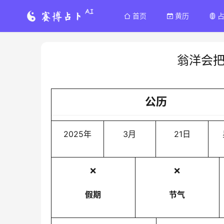
首页
黄历
翁洋会
公历
2025年
3月
21日
❌
❌
假期
节气