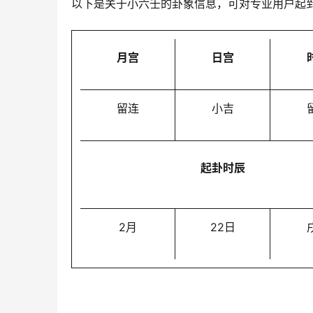
以下是关于小六壬的卦象信息，可对专业用户起
月宫
日宫
留连
小吉
起卦时辰
2月
22日