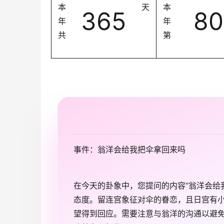
本
天
本
365
80
年
年
共
第
事件：翁洋会给我把伞拿回来吗
在今天的卦象中，您提问的内容“翁洋会给
态度。留连宫象征对伞的眷恋，且日宫有
望得到回应。需要注意与翁洋的沟通以避