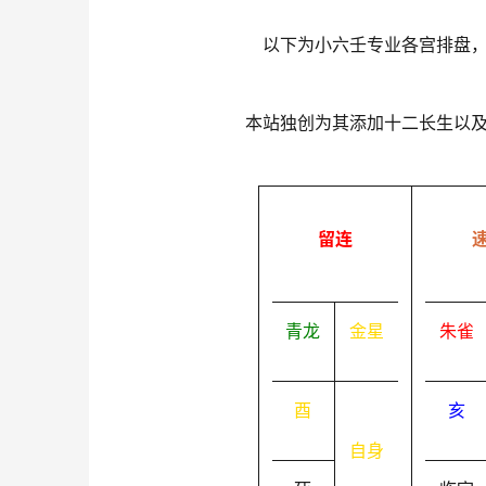
以下为小六壬专业各宫排盘
本站独创为其添加十二长生以
留连
青龙
金星
朱雀
酉
亥
自身