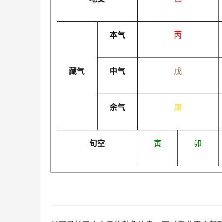
本气
丙
藏气
中气
戊
余气
庚
旬空
寅
卯