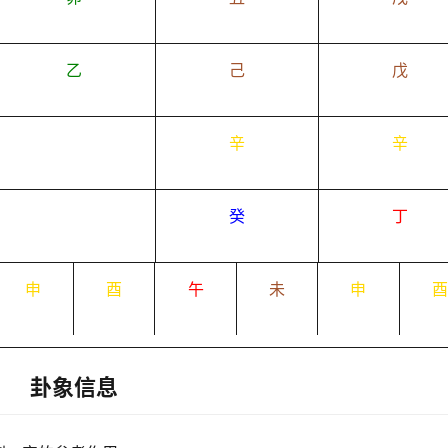
乙
己
戊
辛
辛
癸
丁
申
酉
午
未
申
卦象信息