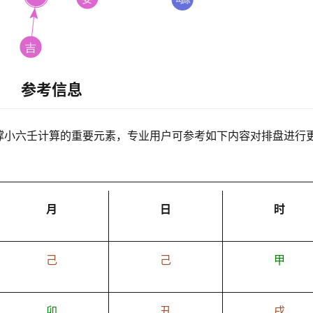
参考信息
撑小六壬计算的重要元素，专业用户可参考如下内容对排盘进行
月
日
时
己
己
甲
卯
丑
戌