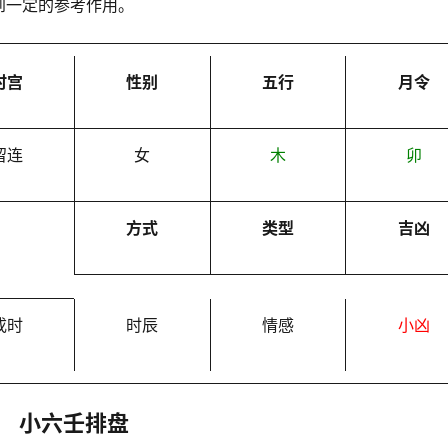
到一定的参考作用。
时宫
性别
五行
月令
留连
女
木
卯
方式
类型
吉凶
戌时
时辰
情感
小凶
小六壬排盘