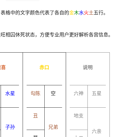
，表格中的文字颜色代表了各自的
金
木
水
火
土
五行。
及旺相囚休死状态，方便专业用户更好解析各宫信息。
速喜
赤口
说明
水星
勾陈
空
六神
五星
丑
地支
子孙
兄弟
六亲