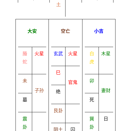
土
大安
空亡
小吉
螣
火星
玄武
火星
白
木星
蛇
虎
巳
未
卯
官鬼
子孙
妻财
绝
墓
死
艮卦
震
巽
日
卦
卦
阴土
囚