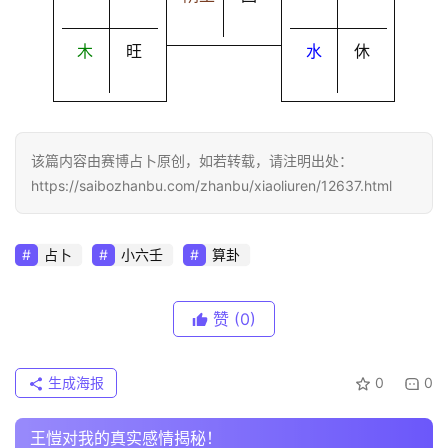
木
旺
水
休
该篇内容由赛博占卜原创，如若转载，请注明出处：
https://saibozhanbu.com/zhanbu/xiaoliuren/12637.html
占卜
小六壬
算卦
赞
(0)
生成海报
0
0
王愷对我的真实感情揭秘！