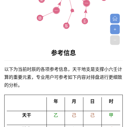
参考信息
首
页
以下为当前时辰的各项参考信息，天干地支是支撑小六壬计
算的重要元素，专业用户可参考如下内容对排盘进行更细致
黄
的分析。
历
年
月
日
时
占
天干
乙
己
己
甲
卜