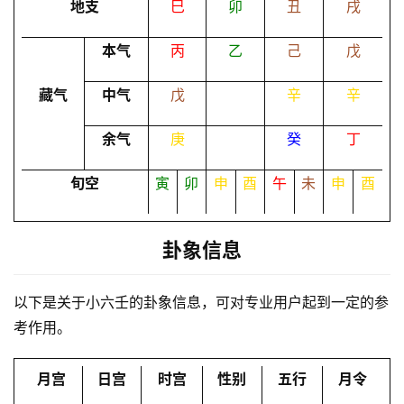
地支
巳
卯
丑
戌
本气
丙
乙
己
戊
命
理
登录
注册
藏气
中气
戊
辛
辛
余气
庚
癸
丁
解
梦
旬空
寅
卯
申
酉
午
未
申
酉
A
卦象信息
I
服
以下是关于小六壬的卦象信息，可对专业用户起到一定的参
务
考作用。
会
月宫
日宫
时宫
性别
五行
月令
员