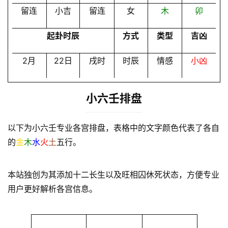
留连
小吉
留连
女
木
卯
起卦时辰
方式
类型
吉凶
2月
22日
戌时
时辰
情感
小凶
小六壬排盘
以下为小六壬专业各宫排盘，表格中的文字颜色代表了各自
的
金
木
水
火
土
五行。
本站独创为其添加十二长生以及旺相囚休死状态，方便专业
用户更好解析各宫信息。