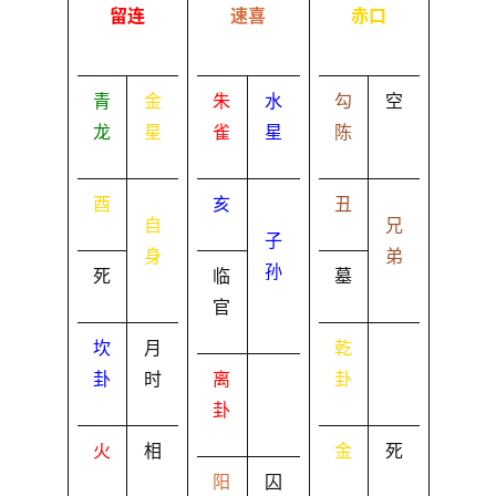
留连
速喜
赤口
青
金
朱
水
勾
空
龙
星
雀
星
陈
酉
亥
丑
自
兄
子
身
弟
孙
死
临
墓
官
坎
月
乾
卦
时
离
卦
卦
火
相
金
死
阳
囚