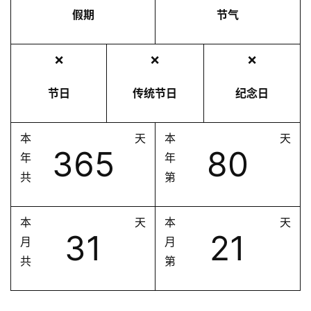
假期
节气
❌
❌
❌
节日
传统节日
纪念日
本
天
本
天
365
80
年
年
共
第
本
天
本
天
31
21
月
月
共
第