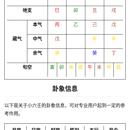
地支
巳
卯
丑
戌
命
本气
丙
乙
己
戊
理
登录
注册
藏气
中气
戊
辛
辛
解
余气
庚
癸
丁
梦
旬空
寅
卯
申
酉
午
未
申
酉
A
I
卦象信息
服
务
以下是关于小六壬的卦象信息，可对专业用户起到一定的参
考作用。
会