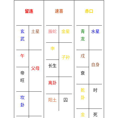
留连
速喜
赤口
玄
土星
螣蛇
金星
青
水星
武
龙
申
午
戌
子孙
自身
长生
父母
帝
衰
旺
离卦
乾
时
坎
卦
阳土
囚
卦
金
死