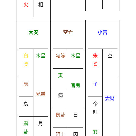
火
相
大安
空亡
小吉
白
木星
勾陈
木星
朱
空
虎
雀
寅
辰
子
官鬼
兄弟
病
妻财
衰
帝
旺
艮卦
日
震
月
卦
巽
阴土
囚