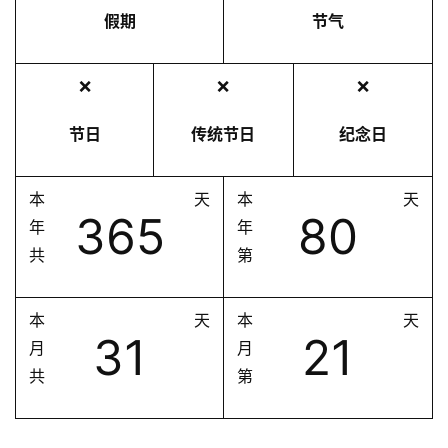
假期
节气
❌
❌
❌
节日
传统节日
纪念日
本
天
本
天
365
80
年
年
共
第
本
天
本
天
31
21
月
月
共
第