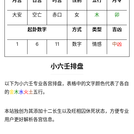
月宫
日宫
时宫
性别
五行
月令
员
大安
空亡
赤口
女
木
卯
起卦数字
方式
类型
吉凶
1
6
11
数字
情感
中
凶
小六壬排盘
以下为小六壬专业各宫排盘，表格中的文字颜色代表了各自
的
金
木
水
火
土
五行。
本站独创为其添加十二长生以及旺相囚休死状态，方便专业
用户更好解析各宫信息。