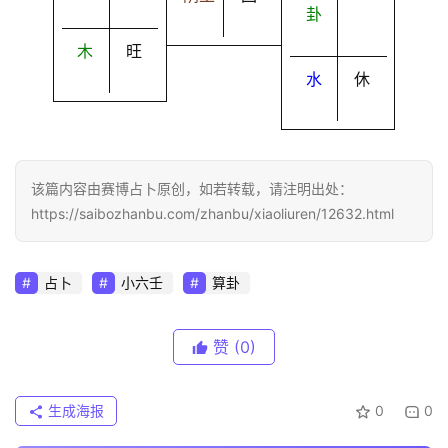
卦
木
旺
水
休
该篇内容由赛博占卜原创，如若转载，请注明出处：
https://saibozhanbu.com/zhanbu/xiaoliuren/12632.html
占卜
小六壬
算卦
赞
(0)
生成海报
0
0