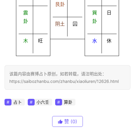
艮卦
震
巽
日
卦
卦
阴土
囚
木
旺
水
休
该篇内容由赛博占卜原创，如若转载，请注明出处：
https://saibozhanbu.com/zhanbu/xiaoliuren/12626.html
占卜
小六壬
算卦
赞
(0)