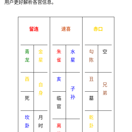
用户更好解析各宫信息。
留连
速喜
赤口
青
金
朱
水
勾
空
龙
星
雀
星
陈
酉
亥
丑
自
兄
子
身
弟
孙
死
临
墓
官
坎
月
乾
卦
时
离
卦