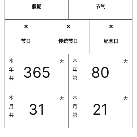
假期
节气
❌
❌
❌
节日
传统节日
纪念日
本
天
本
天
365
80
年
年
共
第
本
天
本
天
31
21
月
月
共
第