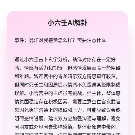
小六壬AI解卦
事件：翁洋对我感觉怎么样？需要注意什么
通过小六壬占卜玄学分析，翁洋对你存在一定好
感，情感有活力和期待，但感情发展面临一些阻碍
和难题。留连宫中的青龙暗示双方情感牵绊较深，
但同时死长生和囚局提示情感不免遭遇某些限制或
误解。小吉宫中的白虎虽有挑战，但主休，整体感
情氛围稳定存在积极因素。需要注意空亡宫玄武官
鬼囚死象征沟通上的障碍和压力，可能导致误会或
阻碍感情进展。建议双方应加强沟通与理解，避免
因朋友或外界因素影响感情。整体卦象吉中带凶，