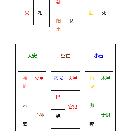
卦
火
相
金
死
阳
囚
土
大安
空亡
小吉
螣
火星
玄武
火星
白
木星
蛇
虎
巳
未
卯
官鬼
子孙
妻财
绝
墓
死