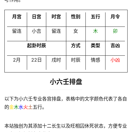
会
员
月宫
日宫
时宫
性别
五行
月令
留连
小吉
留连
女
木
卯
起卦时辰
方式
类型
吉凶
2月
22日
戌时
时辰
情感
小凶
小六壬排盘
以下为小六壬专业各宫排盘，表格中的文字颜色代表了各自
的
金
木
水
火
土
五行。
本站独创为其添加十二长生以及旺相囚休死状态，方便专业