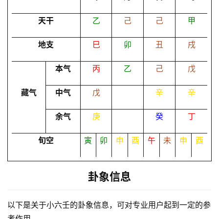
卜
天干
乙
己
己
甲
地支
巳
卯
丑
戌
命
理
登录
注册
本气
丙
乙
己
戊
藏气
中气
戊
辛
辛
解
梦
余气
庚
癸
丁
旬空
寅
卯
申
酉
午
未
申
酉
A
I
服
卦象信息
务
以下是关于小六壬的卦象信息，可对专业用户起到一定的参
考作用。