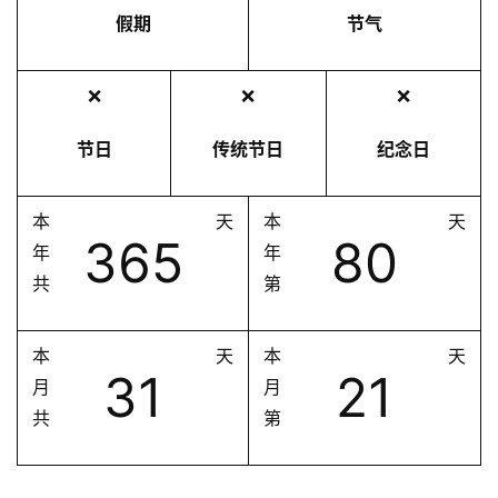
假期
节气
❌
❌
❌
节日
传统节日
纪念日
本
天
本
天
365
80
年
年
共
第
本
天
本
天
31
21
月
月
共
第