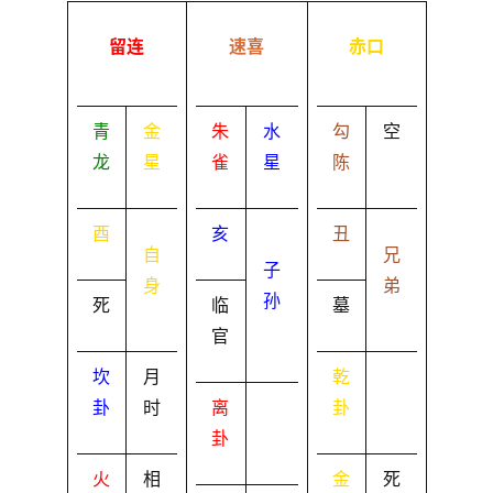
留连
速喜
赤口
青
金
朱
水
勾
空
龙
星
雀
星
陈
酉
亥
丑
自
兄
子
身
弟
孙
死
临
墓
官
坎
月
乾
卦
时
离
卦
卦
火
相
金
死