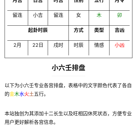
月宫
日宫
时宫
性别
五行
月令
员
留连
小吉
留连
女
木
卯
起卦时辰
方式
类型
吉凶
2月
22日
戌时
时辰
情感
小凶
小六壬排盘
以下为小六壬专业各宫排盘，表格中的文字颜色代表了各自
的
金
木
水
火
土
五行。
本站独创为其添加十二长生以及旺相囚休死状态，方便专业
用户更好解析各宫信息。