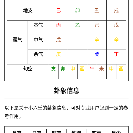
地支
巳
卯
丑
戌
命
本气
丙
乙
己
戊
理
登录
注册
藏气
中气
戊
辛
辛
解
余气
庚
癸
丁
梦
旬空
寅
卯
申
酉
午
未
申
酉
A
I
卦象信息
服
务
以下是关于小六壬的卦象信息，可对专业用户起到一定的参
考作用。
会