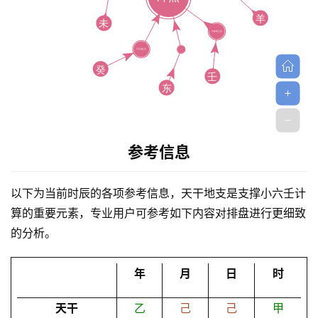
首
参考信息
页
以下为当前时辰的各项参考信息，天干地支是支撑小六壬计
算的重要元素，专业用户可参考如下内容对排盘进行更细致
黄
的分析。
历
年
月
日
时
占
天干
乙
己
己
甲
卜