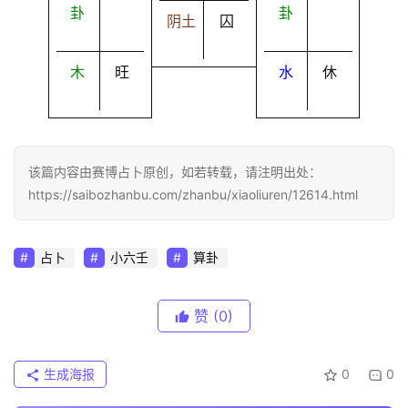
卦
卦
阴土
囚
木
旺
水
休
该篇内容由赛博占卜原创，如若转载，请注明出处：
https://saibozhanbu.com/zhanbu/xiaoliuren/12614.html
占卜
小六壬
算卦
赞
(0)
生成海报
0
0