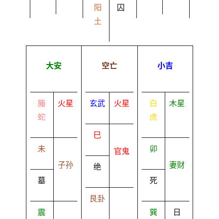
阳
囚
土
大安
空亡
小吉
螣
火星
玄武
火星
白
木星
蛇
虎
巳
未
卯
官鬼
子孙
妻财
绝
墓
死
艮卦
震
巽
日