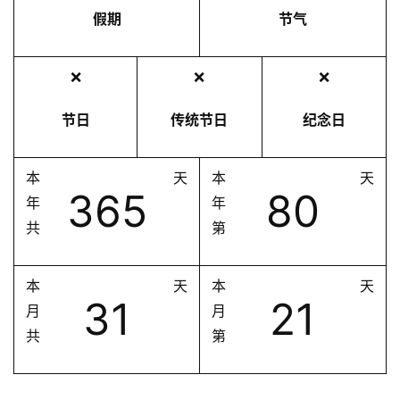
假期
节气
❌
❌
❌
节日
传统节日
纪念日
本
天
本
天
365
80
年
年
共
第
本
天
本
天
31
21
月
月
共
第