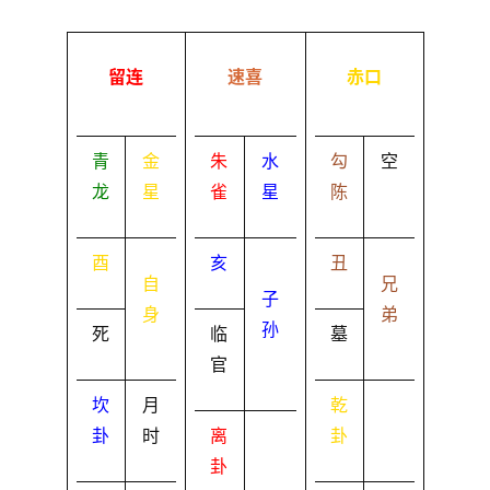
留连
速喜
赤口
青
金
朱
水
勾
空
龙
星
雀
星
陈
酉
亥
丑
自
兄
子
身
弟
孙
死
临
墓
官
坎
月
乾
卦
时
离
卦
卦