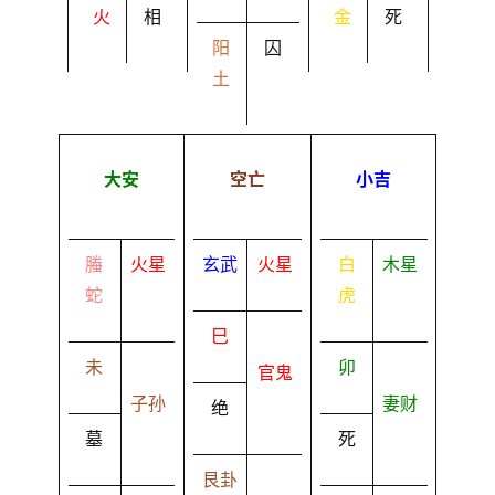
火
相
金
死
阳
囚
土
大安
空亡
小吉
螣
火星
玄武
火星
白
木星
蛇
虎
巳
未
卯
官鬼
子孙
妻财
绝
墓
死
艮卦