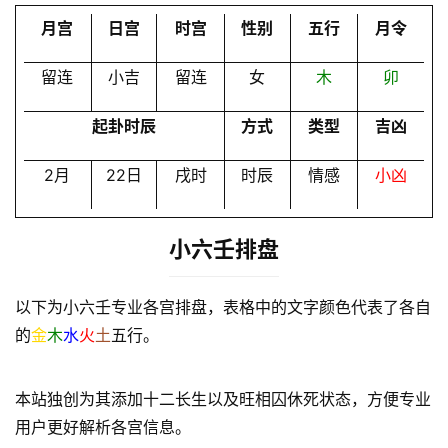
员
月宫
日宫
时宫
性别
五行
月令
留连
小吉
留连
女
木
卯
起卦时辰
方式
类型
吉凶
2月
22日
戌时
时辰
情感
小凶
小六壬排盘
以下为小六壬专业各宫排盘，表格中的文字颜色代表了各自
的
金
木
水
火
土
五行。
本站独创为其添加十二长生以及旺相囚休死状态，方便专业
用户更好解析各宫信息。