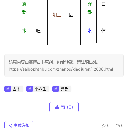
震
巽
日
卦
卦
阴土
囚
木
旺
水
休
该篇内容由赛博占卜原创，如若转载，请注明出处：
https://saibozhanbu.com/zhanbu/xiaoliuren/12608.html
占卜
小六壬
算卦
赞
(0)
生成海报
0
0