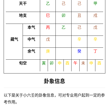
卜
天干
乙
己
己
甲
地支
巳
卯
丑
戌
命
理
登录
注册
本气
丙
乙
己
戊
藏气
中气
戊
辛
辛
解
余气
庚
癸
丁
梦
旬空
寅
卯
申
酉
午
未
申
酉
A
I
卦象信息
服
务
以下是关于小六壬的卦象信息，可对专业用户起到一定的参
考作用。
会