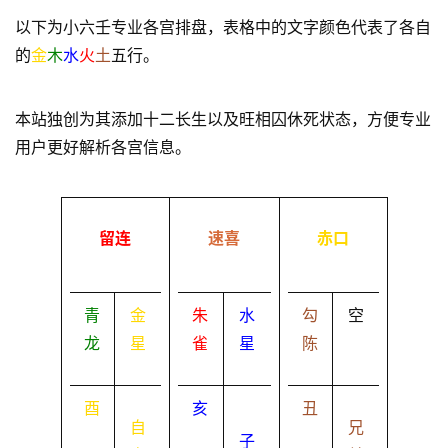
以下为小六壬专业各宫排盘，表格中的文字颜色代表了各自
的
金
木
水
火
土
五行。
本站独创为其添加十二长生以及旺相囚休死状态，方便专业
用户更好解析各宫信息。
留连
速喜
赤口
青
金
朱
水
勾
空
龙
星
雀
星
陈
酉
亥
丑
自
兄
子