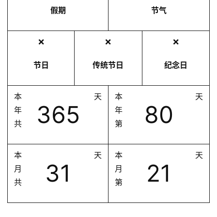
假期
节气
❌
❌
❌
节日
传统节日
纪念日
本
天
本
天
365
80
年
年
共
第
本
天
本
天
31
21
月
月
共
第