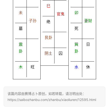
巳
未
卯
官鬼
子孙
妻财
绝
墓
死
艮卦
震
巽
日
卦
卦
阴土
囚
木
旺
水
休
该篇内容由赛博占卜原创，如若转载，请注明出处：
https://saibozhanbu.com/zhanbu/xiaoliuren/12595.html