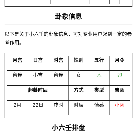
务
卦象信息
会
员
以下是关于小六壬的卦象信息，可对专业用户起到一定的参
考作用。
月宫
日宫
时宫
性别
五行
月令
留连
小吉
留连
女
木
卯
起卦时辰
方式
类型
吉凶
2月
22日
戌时
时辰
情感
小凶
小六壬排盘