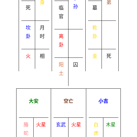
身
弟
孙
死
临
墓
官
坎
月
乾
卦
时
离
卦
卦
火
相
金
死
阳
囚
土
大安
空亡
小吉
螣
火星
玄武
火星
白
木星
蛇
虎