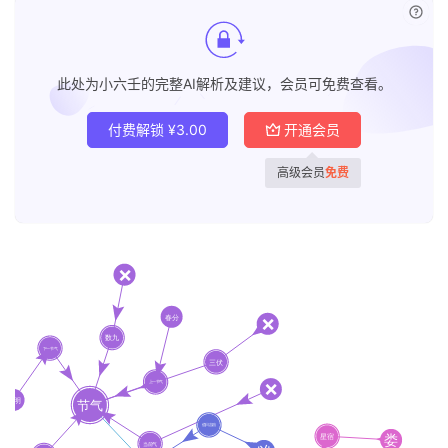
已付
此处为小六壬的完整AI解析及建议，会员可免费查看。
付费解锁
¥
3.00
开通会员
高级会员
免费