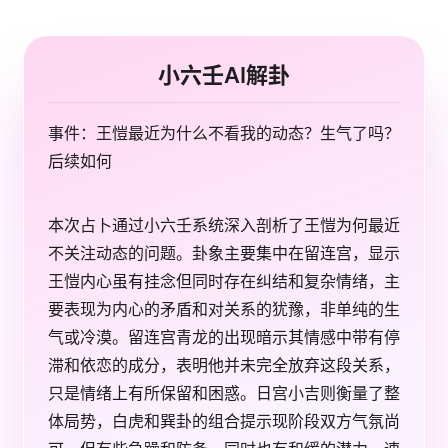
小六壬AI解卦
事件：王愷最近为什么不看我的动态？生气了吗？
后续如何
本次占卜通过小六壬系统深入剖析了王愷为何最近
不关注动态的问题。卦象主要集中在留连宫，显示
王愷内心虽有挂念但同时存在纠结和复杂情绪，主
要表现为内心的矛盾和对关系的犹豫，非单纯的生
气或冷漠。留连宫青龙的出现暗示其情感中带有停
滞和依恋的成分，表明他并未完全放弃这段关系，
只是情绪上有所保留和困惑。日宫小吉则衡量了整
体局势，白虎和巽卦的组合提示现阶段双方气氛尚