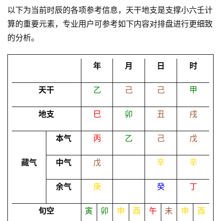
以下为当前时辰的各项参考信息，天干地支是支撑小六壬计
算的重要元素，专业用户可参考如下内容对排盘进行更细致
占
的分析。
卜
年
月
日
时
命
天干
乙
己
己
甲
理
登录
注册
地支
巳
卯
丑
戌
解
本气
丙
乙
己
戊
梦
藏气
中气
戊
辛
辛
A
余气
庚
癸
丁
I
服
旬空
寅
卯
申
酉
午
未
申
酉