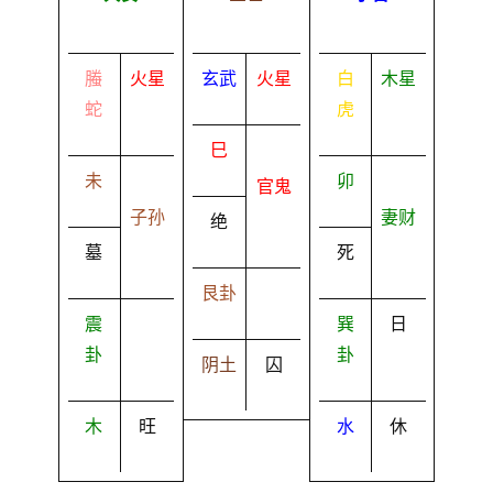
螣
火星
玄武
火星
白
木星
蛇
虎
巳
未
卯
官鬼
子孙
妻财
绝
墓
死
艮卦
震
巽
日
卦
卦
阴土
囚
木
旺
水
休