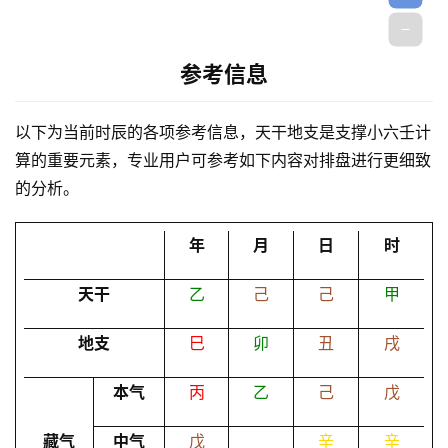
参考信息
以下为当前时辰的各项参考信息，天干地支是支撑小六壬计
首
算的重要元素，专业用户可参考如下内容对排盘进行更细致
页
的分析。
黄
年
月
日
时
历
天干
乙
己
己
甲
地支
巳
卯
丑
戌
占
卜
本气
丙
乙
己
戊
藏气
中气
戊
辛
辛