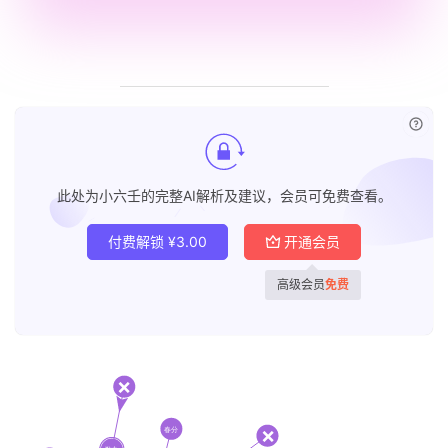
已付
此处为小六壬的完整AI解析及建议，会员可免费查看。
付费解锁
¥
3.00
开通会员
高级会员
免费