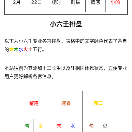
2月
22日
戌时
时辰
情感
小凶
小六壬排盘
以下为小六壬专业各宫排盘，表格中的文字颜色代表了各自
的
金
木
水
火
土
五行。
本站独创为其添加十二长生以及旺相囚休死状态，方便专业
用户更好解析各宫信息。
留连
速喜
赤口
青
金
朱
水
勾
空