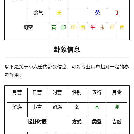
命
理
登录
注册
余气
庚
癸
丁
旬空
寅
卯
申
酉
午
未
申
酉
解
梦
卦象信息
A
以下是关于小六壬的卦象信息，可对专业用户起到一定的参
I
考作用。
服
务
月宫
日宫
时宫
性别
五行
月令
留连
小吉
留连
女
木
卯
会
员
起卦时辰
方式
类型
吉凶