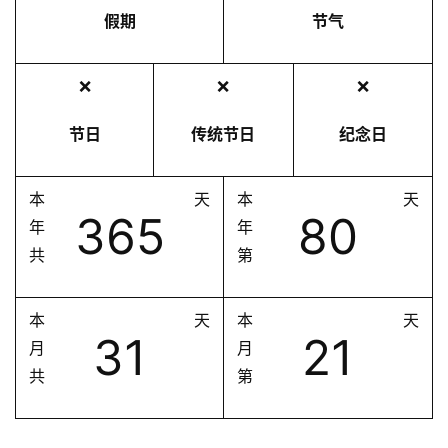
假期
节气
❌
❌
❌
节日
传统节日
纪念日
本
天
本
天
365
80
年
年
共
第
本
天
本
天
31
21
月
月
共
第