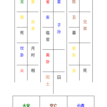
龙
星
雀
星
陈
酉
亥
丑
自
兄
子
身
弟
孙
死
临
墓
官
坎
月
乾
卦
时
离
卦
卦
火
相
金
死
阳
囚
土
大安
空亡
小吉