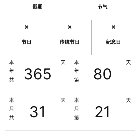
假期
节气
❌
❌
❌
节日
传统节日
纪念日
本
天
本
天
365
80
年
年
共
第
本
天
本
天
31
21
月
月
共
第