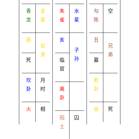
青
金
朱
水
勾
空
龙
星
雀
星
陈
酉
亥
丑
自
兄
子
身
弟
孙
死
临
墓
官
坎
月
乾
卦
时
离
卦
卦
火
相
金
死
阳
囚
土