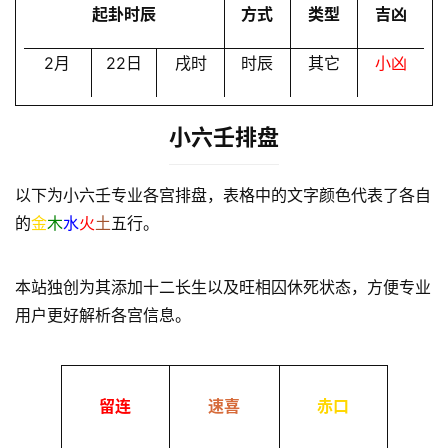
起卦时辰
方式
类型
吉凶
2月
22日
戌时
时辰
其它
小凶
小六壬排盘
以下为小六壬专业各宫排盘，表格中的文字颜色代表了各自
的
金
木
水
火
土
五行。
本站独创为其添加十二长生以及旺相囚休死状态，方便专业
用户更好解析各宫信息。
留连
速喜
赤口