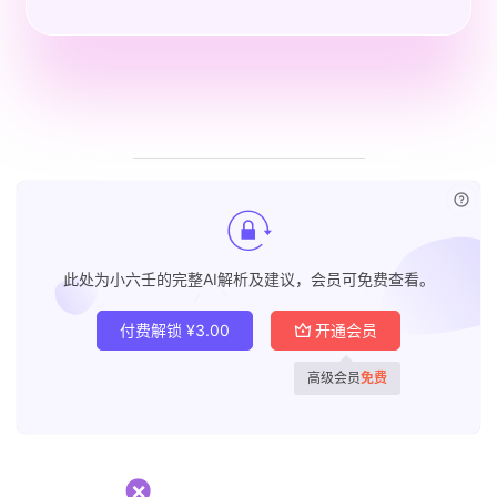
已付
此处为小六壬的完整AI解析及建议，会员可免费查看。
付费解锁
¥
3.00
开通会员
高级会员
免费