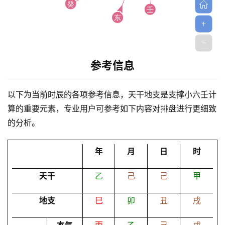
参考信息
首
以下为当前时辰的各项参考信息，天干地支是支撑小六壬计
页
算的重要元素，专业用户可参考如下内容对排盘进行更细致
的分析。
黄
历
年
月
日
时
天干
乙
己
己
甲
占
卜
地支
巳
卯
丑
戌