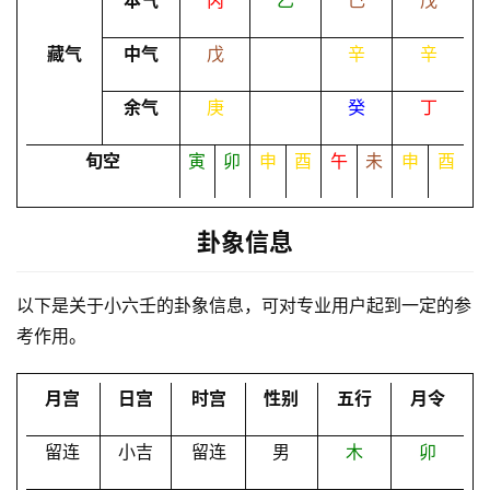
本气
丙
乙
己
戊
命
藏气
中气
戊
辛
辛
理
登录
注册
余气
庚
癸
丁
解
旬空
寅
卯
申
酉
午
未
申
酉
梦
卦象信息
A
I
以下是关于小六壬的卦象信息，可对专业用户起到一定的参
服
考作用。
务
月宫
日宫
时宫
性别
五行
月令
会
员
留连
小吉
留连
男
木
卯