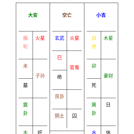
大安
空亡
小吉
螣
火星
玄武
火星
白
木星
蛇
虎
巳
未
卯
官鬼
子孙
妻财
绝
墓
死
艮卦
震
巽
日
卦
卦
阴土
囚
木
旺
水
休