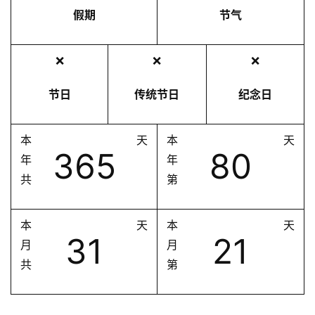
假期
节气
❌
❌
❌
节日
传统节日
纪念日
本
天
本
天
365
80
年
年
共
第
本
天
本
天
31
21
月
月
共
第