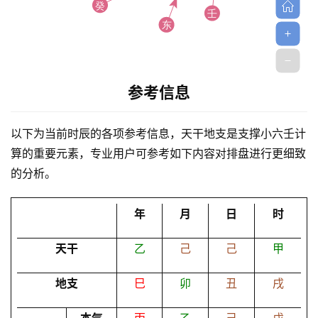
参考信息
首
以下为当前时辰的各项参考信息，天干地支是支撑小六壬计
页
算的重要元素，专业用户可参考如下内容对排盘进行更细致
的分析。
黄
历
年
月
日
时
天干
乙
己
己
甲
占
卜
地支
巳
卯
丑
戌