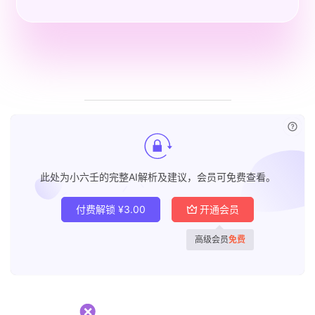
已付
此处为小六壬的完整AI解析及建议，会员可免费查看。
付费解锁
¥
3.00
开通会员
高级会员
免费