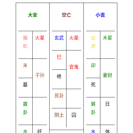
大安
空亡
小吉
螣
火星
玄武
火星
白
木星
蛇
虎
巳
未
卯
官鬼
子孙
妻财
绝
墓
死
艮卦
震
巽
日
卦
卦
阴土
囚
木
旺
水
休