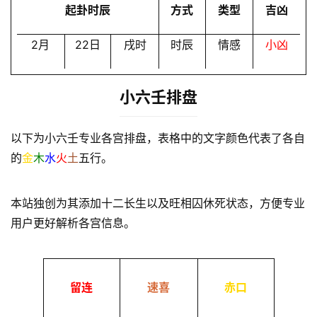
起卦时辰
方式
类型
吉凶
2月
22日
戌时
时辰
情感
小凶
小六壬排盘
以下为小六壬专业各宫排盘，表格中的文字颜色代表了各自
的
金
木
水
火
土
五行。
本站独创为其添加十二长生以及旺相囚休死状态，方便专业
用户更好解析各宫信息。
留连
速喜
赤口