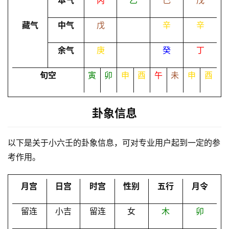
本气
丙
乙
己
戊
命
藏气
中气
戊
辛
辛
理
登录
注册
余气
庚
癸
丁
解
旬空
寅
卯
申
酉
午
未
申
酉
梦
卦象信息
A
I
以下是关于小六壬的卦象信息，可对专业用户起到一定的参
服
考作用。
务
月宫
日宫
时宫
性别
五行
月令
会
员
留连
小吉
留连
女
木
卯