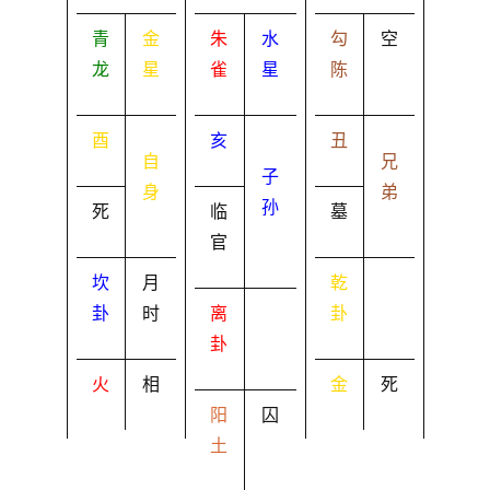
青
金
朱
水
勾
空
龙
星
雀
星
陈
酉
亥
丑
自
兄
子
身
弟
孙
死
临
墓
官
坎
月
乾
卦
时
离
卦
卦
火
相
金
死
阳
囚
土