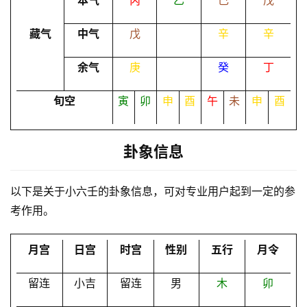
本气
丙
乙
己
戊
命
藏气
中气
戊
辛
辛
理
登录
注册
余气
庚
癸
丁
解
旬空
寅
卯
申
酉
午
未
申
酉
梦
卦象信息
A
I
以下是关于小六壬的卦象信息，可对专业用户起到一定的参
服
考作用。
务
月宫
日宫
时宫
性别
五行
月令
会
员
留连
小吉
留连
男
木
卯