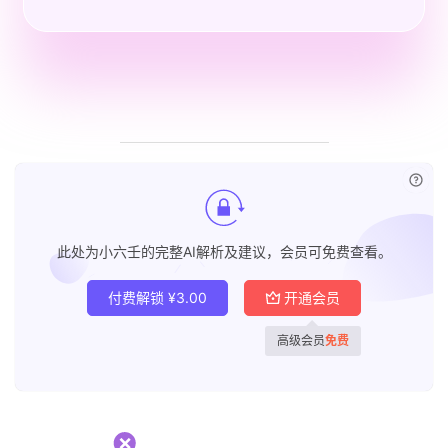
已付
此处为小六壬的完整AI解析及建议，会员可免费查看。
付费解锁
¥
3.00
开通会员
高级会员
免费