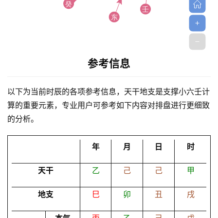
参考信息
首
以下为当前时辰的各项参考信息，天干地支是支撑小六壬计
页
算的重要元素，专业用户可参考如下内容对排盘进行更细致
的分析。
黄
历
年
月
日
时
天干
乙
己
己
甲
占
卜
地支
巳
卯
丑
戌