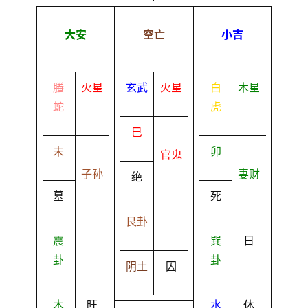
大安
空亡
小吉
螣
火星
玄武
火星
白
木星
蛇
虎
巳
未
卯
官鬼
子孙
妻财
绝
墓
死
艮卦
震
巽
日
卦
卦
阴土
囚
木
旺
水
休