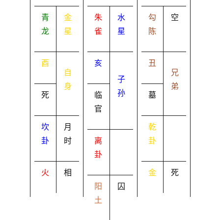
青
金
朱
水
勾
空
龙
星
雀
星
陈
酉
亥
丑
自
兄
子
身
弟
孙
死
临
墓
官
坎
月
乾
卦
时
离
卦
卦
火
相
金
死
阳
囚
土