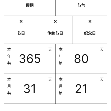
假期
节气
❌
❌
❌
节日
传统节日
纪念日
本
天
本
天
365
80
年
年
共
第
本
天
本
天
31
21
月
月
共
第