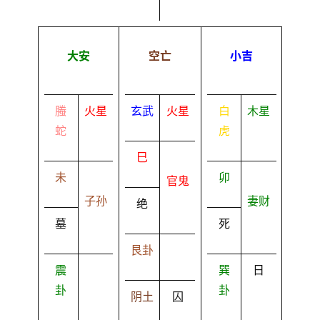
大安
空亡
小吉
螣
火星
玄武
火星
白
木星
蛇
虎
巳
未
卯
官鬼
子孙
妻财
绝
墓
死
艮卦
震
巽
日
卦
卦
阴土
囚