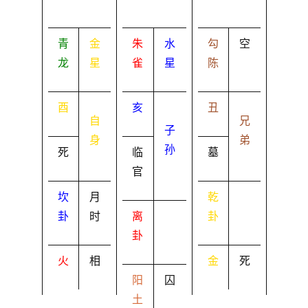
青
金
朱
水
勾
空
龙
星
雀
星
陈
酉
亥
丑
自
兄
子
身
弟
孙
死
临
墓
官
坎
月
乾
卦
时
离
卦
卦
火
相
金
死
阳
囚
土