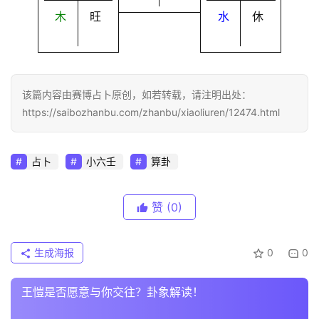
木
旺
水
休
该篇内容由赛博占卜原创，如若转载，请注明出处：
https://saibozhanbu.com/zhanbu/xiaoliuren/12474.html
占卜
小六壬
算卦
赞
(0)
生成海报
0
0
王愷是否愿意与你交往？卦象解读！