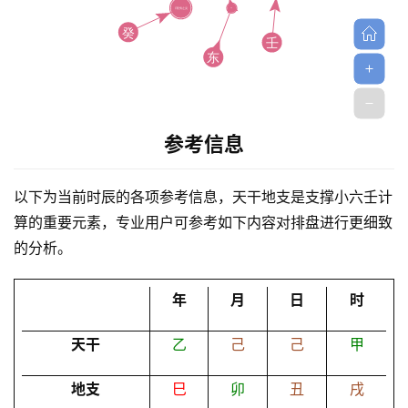
参考信息
首
页
以下为当前时辰的各项参考信息，天干地支是支撑小六壬计
算的重要元素，专业用户可参考如下内容对排盘进行更细致
的分析。
黄
历
年
月
日
时
天干
乙
己
己
甲
占
卜
地支
巳
卯
丑
戌