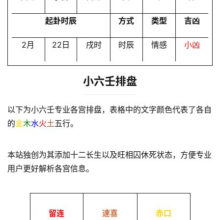
起卦时辰
方式
类型
吉凶
2月
22日
戌时
时辰
情感
小凶
小六壬排盘
以下为小六壬专业各宫排盘，表格中的文字颜色代表了各自
的
金
木
水
火
土
五行。
本站独创为其添加十二长生以及旺相囚休死状态，方便专业
用户更好解析各宫信息。
留连
速喜
赤口