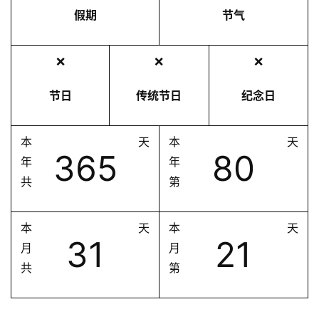
假期
节气
❌
❌
❌
节日
传统节日
纪念日
本
天
本
天
365
80
年
年
共
第
本
天
本
天
31
21
月
月
共
第