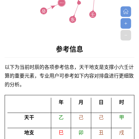
参考信息
首
页
以下为当前时辰的各项参考信息，天干地支是支撑小六壬计
算的重要元素，专业用户可参考如下内容对排盘进行更细致
的分析。
黄
历
年
月
日
时
天干
乙
己
己
甲
占
卜
地支
巳
卯
丑
戌