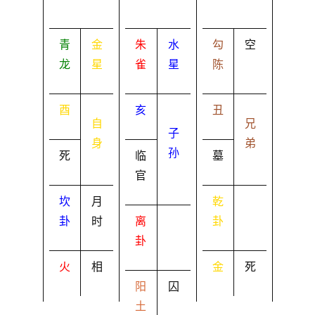
青
金
朱
水
勾
空
龙
星
雀
星
陈
酉
亥
丑
自
兄
子
身
弟
孙
死
临
墓
官
坎
月
乾
卦
时
离
卦
卦
火
相
金
死
阳
囚
土