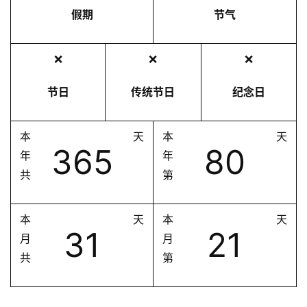
假期
节气
❌
❌
❌
节日
传统节日
纪念日
本
天
本
天
365
80
年
年
共
第
本
天
本
天
31
21
月
月
共
第