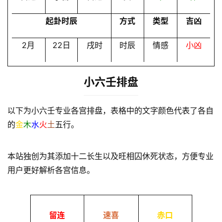
起卦时辰
方式
类型
吉凶
2月
22日
戌时
时辰
情感
小凶
小六壬排盘
以下为小六壬专业各宫排盘，表格中的文字颜色代表了各自
的
金
木
水
火
土
五行。
本站独创为其添加十二长生以及旺相囚休死状态，方便专业
用户更好解析各宫信息。
留连
速喜
赤口