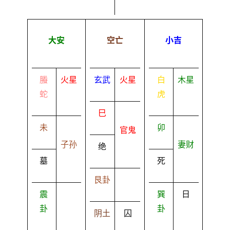
大安
空亡
小吉
螣
火星
玄武
火星
白
木星
蛇
虎
巳
未
卯
官鬼
子孙
妻财
绝
墓
死
艮卦
震
巽
日
卦
卦
阴土
囚