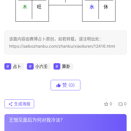
木
旺
水
休
该篇内容由赛博占卜原创，如若转载，请注明出处：
https://saibozhanbu.com/zhanbu/xiaoliuren/12416.html
占卜
小六壬
算卦
赞
(0)
生成海报
0
0
王愷见面后为何对我冷淡？