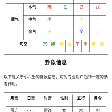
本气
丙
乙
己
戊
命
理
登录
注册
藏气
中气
戊
辛
辛
余气
庚
癸
丁
解
梦
旬空
寅
卯
申
酉
午
未
申
酉
卦象信息
A
I
服
以下是关于小六壬的卦象信息，可对专业用户起到一定的参
务
考作用。
月宫
日宫
时宫
性别
五行
月令
会
员
留连
小吉
留连
女
木
卯