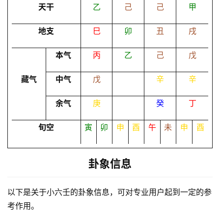
卜
天干
乙
己
己
甲
地支
巳
卯
丑
戌
命
理
登录
注册
本气
丙
乙
己
戊
藏气
中气
戊
辛
辛
解
余气
庚
癸
丁
梦
旬空
寅
卯
申
酉
午
未
申
酉
A
I
卦象信息
服
务
以下是关于小六壬的卦象信息，可对专业用户起到一定的参
考作用。
会