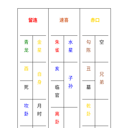
留连
速喜
赤口
青
金
朱
水
勾
空
龙
星
雀
星
陈
酉
亥
丑
自
兄
子
身
弟
孙
死
临
墓
官
坎
月
乾
卦
时
离
卦
卦