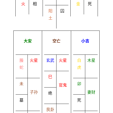
火
相
金
死
阳
囚
土
大安
空亡
小吉
螣
火星
玄武
火星
白
木星
蛇
虎
巳
未
卯
官鬼
子孙
妻财
绝
墓
死
艮卦