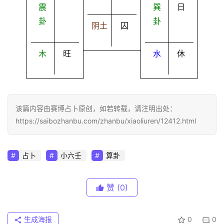
震
巽
日
卦
卦
阴土
囚
木
旺
水
休
该篇内容由赛博占卜原创，如若转载，请注明出处：
https://saibozhanbu.com/zhanbu/xiaoliuren/12412.html
占卜
小六壬
算卦
赞
(0)
生成海报
0
0