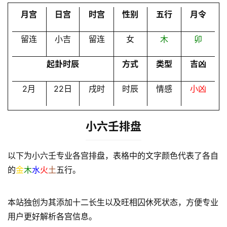
员
月宫
日宫
时宫
性别
五行
月令
留连
小吉
留连
女
木
卯
起卦时辰
方式
类型
吉凶
2月
22日
戌时
时辰
情感
小凶
小六壬排盘
以下为小六壬专业各宫排盘，表格中的文字颜色代表了各自
的
金
木
水
火
土
五行。
本站独创为其添加十二长生以及旺相囚休死状态，方便专业
用户更好解析各宫信息。