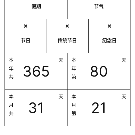
假期
节气
❌
❌
❌
节日
传统节日
纪念日
本
天
本
天
365
80
年
年
共
第
本
天
本
天
31
21
月
月
共
第