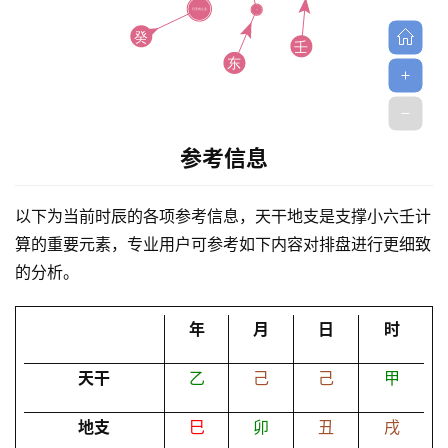
参考信息
首
页
以下为当前时辰的各项参考信息，天干地支是支撑小六壬计
算的重要元素，专业用户可参考如下内容对排盘进行更细致
的分析。
黄
历
年
月
日
时
天干
乙
己
己
甲
占
卜
地支
巳
卯
丑
戌