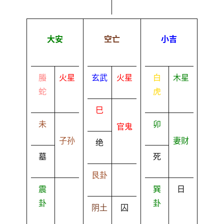
大安
空亡
小吉
螣
火星
玄武
火星
白
木星
蛇
虎
巳
未
卯
官鬼
子孙
妻财
绝
墓
死
艮卦
震
巽
日
卦
卦
阴土
囚