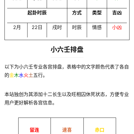
起卦时辰
方式
类型
吉凶
2月
22日
戌时
时辰
情感
小凶
小六壬排盘
以下为小六壬专业各宫排盘，表格中的文字颜色代表了各自
的
金
木
水
火
土
五行。
本站独创为其添加十二长生以及旺相囚休死状态，方便专业
用户更好解析各宫信息。
留连
速喜
赤口