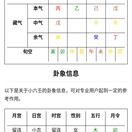
本气
丙
乙
己
戊
命
理
登录
注册
藏气
中气
戊
辛
辛
余气
庚
癸
丁
解
梦
旬空
寅
卯
申
酉
午
未
申
酉
卦象信息
A
I
服
以下是关于小六壬的卦象信息，可对专业用户起到一定的参
务
考作用。
月宫
日宫
时宫
性别
五行
月令
会
员
留连
小吉
留连
女
木
卯