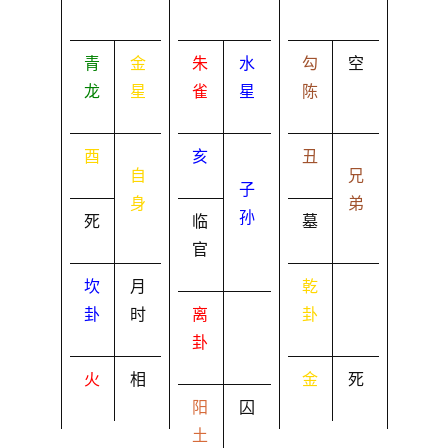
青
金
朱
水
勾
空
龙
星
雀
星
陈
酉
亥
丑
自
兄
子
身
弟
孙
死
临
墓
官
坎
月
乾
卦
时
离
卦
卦
火
相
金
死
阳
囚
土