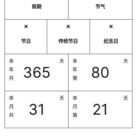
假期
节气
❌
❌
❌
节日
传统节日
纪念日
本
天
本
天
365
80
年
年
共
第
本
天
本
天
31
21
月
月
共
第