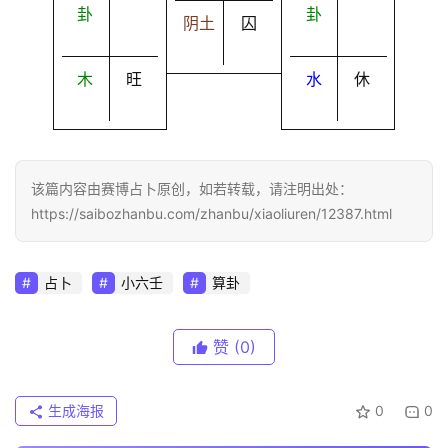
卦
卦
阴土
囚
木
旺
水
休
该篇内容由赛博占卜原创，如若转载，请注明出处：
https://saibozhanbu.com/zhanbu/xiaoliuren/12387.html
占卜
小六壬
算卦
赞
(0)
生成海报
0
0