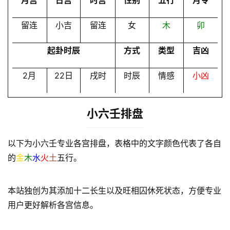
月宫
日宫
时宫
性别
五行
月令
员
留连
小吉
留连
女
木
卯
起卦时辰
方式
类型
吉凶
2月
22日
戌时
时辰
情感
小凶
小六壬排盘
以下为小六壬专业各宫排盘，表格中的文字颜色代表了各自
的
金
木
水
火
土
五行。
本站独创为其添加十二长生以及旺相囚休死状态，方便专业
用户更好解析各宫信息。