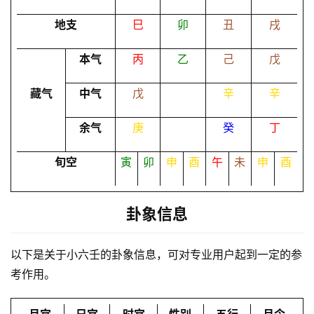
地支
巳
卯
丑
戌
命
本气
丙
乙
己
戊
理
登录
注册
藏气
中气
戊
辛
辛
解
余气
庚
癸
丁
梦
旬空
寅
卯
申
酉
午
未
申
酉
A
I
卦象信息
服
务
以下是关于小六壬的卦象信息，可对专业用户起到一定的参
考作用。
会