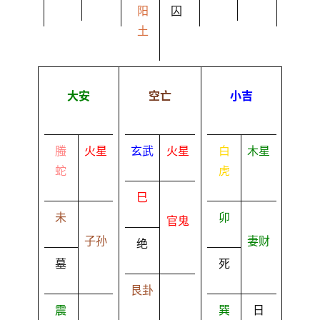
阳
囚
土
大安
空亡
小吉
螣
火星
玄武
火星
白
木星
蛇
虎
巳
未
卯
官鬼
子孙
妻财
绝
墓
死
艮卦
震
巽
日