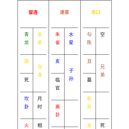
留连
速喜
赤口
青
金
朱
水
勾
空
龙
星
雀
星
陈
酉
亥
丑
自
兄
子
身
弟
孙
死
临
墓
官
坎
月
乾
卦
时
离
卦
卦
火
相
金
死