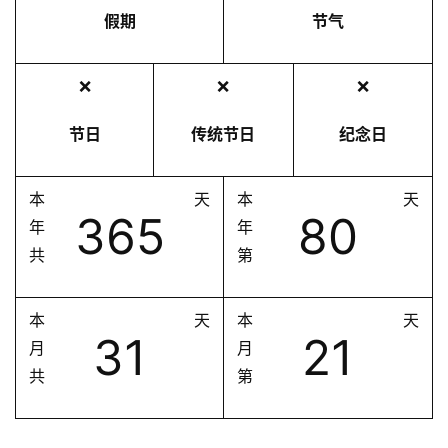
假期
节气
❌
❌
❌
节日
传统节日
纪念日
本
天
本
天
365
80
年
年
共
第
本
天
本
天
31
21
月
月
共
第