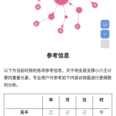
首
参考信息
页
以下为当前时辰的各项参考信息，天干地支是支撑小六壬计
算的重要元素，专业用户可参考如下内容对排盘进行更细致
黄
的分析。
历
年
月
日
时
占
天干
乙
己
己
甲
卜