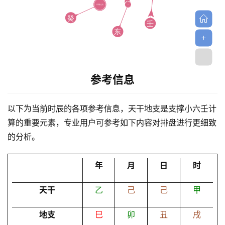
参考信息
首
页
以下为当前时辰的各项参考信息，天干地支是支撑小六壬计
算的重要元素，专业用户可参考如下内容对排盘进行更细致
的分析。
黄
历
年
月
日
时
天干
乙
己
己
甲
占
卜
地支
巳
卯
丑
戌