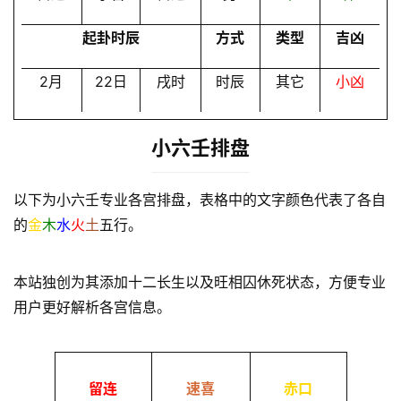
起卦时辰
方式
类型
吉凶
2月
22日
戌时
时辰
其它
小凶
小六壬排盘
以下为小六壬专业各宫排盘，表格中的文字颜色代表了各自
的
金
木
水
火
土
五行。
本站独创为其添加十二长生以及旺相囚休死状态，方便专业
用户更好解析各宫信息。
留连
速喜
赤口