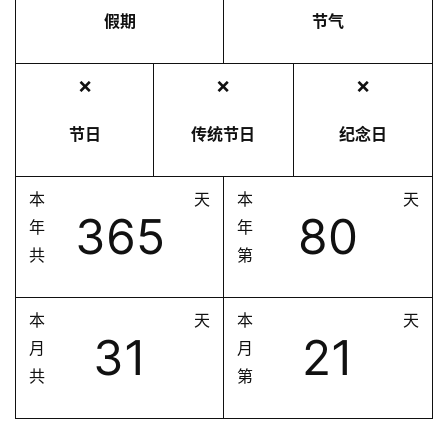
假期
节气
❌
❌
❌
节日
传统节日
纪念日
本
天
本
天
365
80
年
年
共
第
本
天
本
天
31
21
月
月
共
第