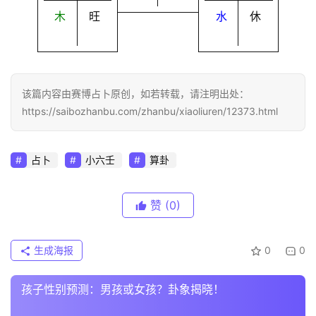
木
旺
水
休
该篇内容由赛博占卜原创，如若转载，请注明出处：
https://saibozhanbu.com/zhanbu/xiaoliuren/12373.html
占卜
小六壬
算卦
赞
(0)
生成海报
0
0
孩子性别预测：男孩或女孩？卦象揭晓！