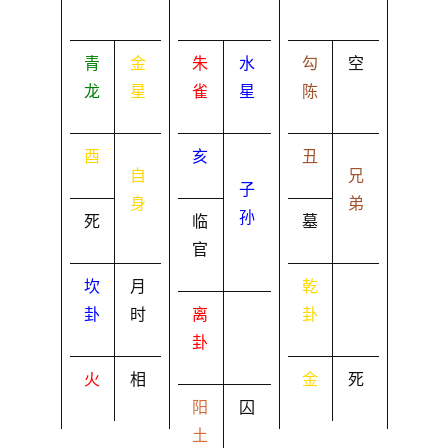
青
金
朱
水
勾
空
龙
星
雀
星
陈
酉
亥
丑
自
兄
子
身
弟
孙
死
临
墓
官
坎
月
乾
卦
时
离
卦
卦
火
相
金
死
阳
囚
土