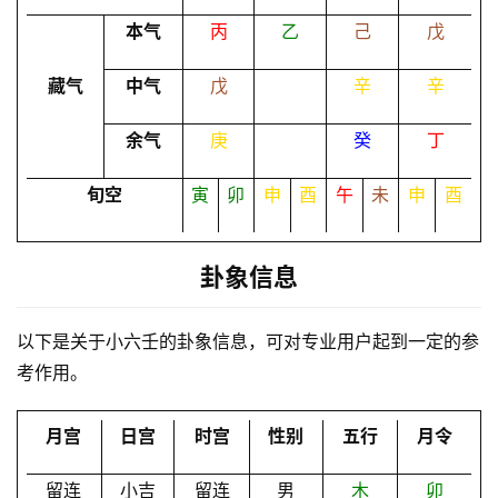
本气
丙
乙
己
戊
命
理
登录
注册
藏气
中气
戊
辛
辛
余气
庚
癸
丁
解
梦
旬空
寅
卯
申
酉
午
未
申
酉
卦象信息
A
I
服
以下是关于小六壬的卦象信息，可对专业用户起到一定的参
务
考作用。
月宫
日宫
时宫
性别
五行
月令
会
员
留连
小吉
留连
男
木
卯