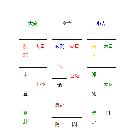
大安
空亡
小吉
螣
火星
玄武
火星
白
木星
蛇
虎
巳
未
卯
官鬼
子孙
妻财
绝
墓
死
艮卦
震
巽
日
卦
卦
阴土
囚