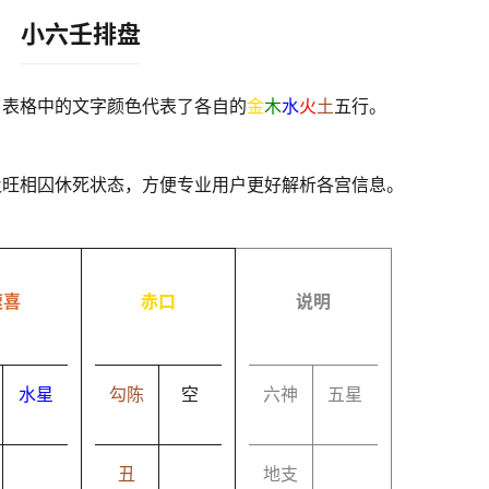
小六壬排盘
，表格中的文字颜色代表了各自的
金
木
水
火
土
五行。
及旺相囚休死状态，方便专业用户更好解析各宫信息。
速喜
赤口
说明
水星
勾陈
空
六神
五星
丑
地支