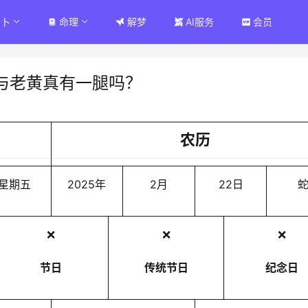
占卜
命理
解梦
AI服务
会员
与老黄真有一腿吗？
农历
星期五
2025年
2月
22日
❌
❌
❌
节日
传统节日
纪念日