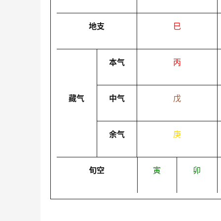
地支
巳
本气
丙
藏气
中气
戊
余气
庚
旬空
寅
卯