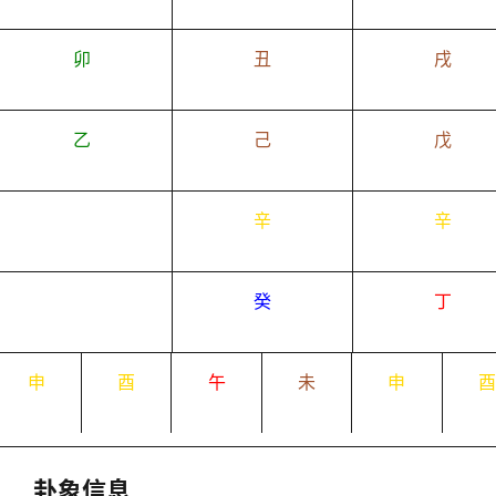
卯
丑
戌
乙
己
戊
辛
辛
癸
丁
申
酉
午
未
申
卦象信息