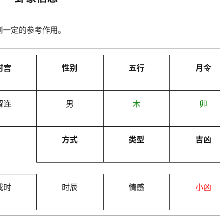
到一定的参考作用。
时宫
性别
五行
月令
留连
男
木
卯
方式
类型
吉凶
戌时
时辰
情感
小凶