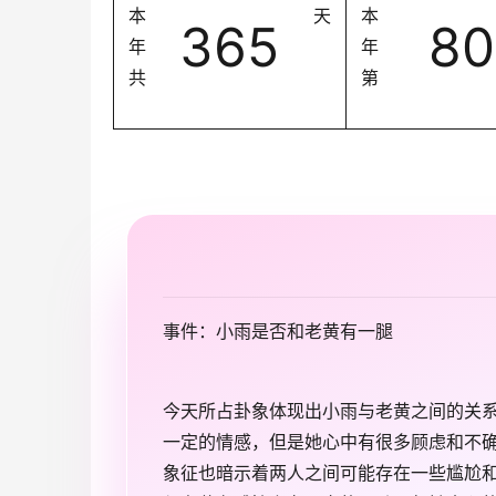
本
天
本
365
80
年
年
共
第
事件：小雨是否和老黄有一腿
今天所占卦象体现出小雨与老黄之间的关
一定的情感，但是她心中有很多顾虑和不
象征也暗示着两人之间可能存在一些尴尬