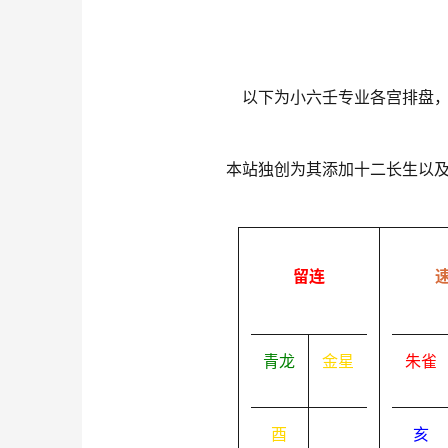
以下为小六壬专业各宫排盘
本站独创为其添加十二长生以
留连
青龙
金星
朱雀
酉
亥