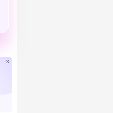
已付费？
登录
或
刷新