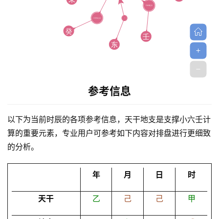
参考信息
首
页
以下为当前时辰的各项参考信息，天干地支是支撑小六壬计
算的重要元素，专业用户可参考如下内容对排盘进行更细致
黄
的分析。
历
年
月
日
时
占
天干
乙
己
己
甲
卜