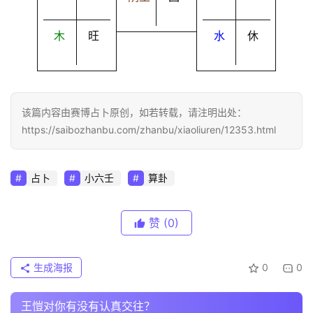
木
旺
水
休
该篇内容由赛博占卜原创，如若转载，请注明出处：
https://saibozhanbu.com/zhanbu/xiaoliuren/12353.html
占卜
小六壬
算卦
赞
(0)
生成海报
0
0
王愷对你有没有认真交往？