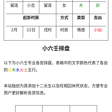
留连
小吉
留连
女
木
卯
起卦时辰
方式
类型
吉凶
2月
22日
戌时
时辰
情感
小凶
小六壬排盘
以下为小六壬专业各宫排盘，表格中的文字颜色代表了各自
的
金
木
水
火
土
五行。
本站独创为其添加十二长生以及旺相囚休死状态，方便专业
用户更好解析各宫信息。