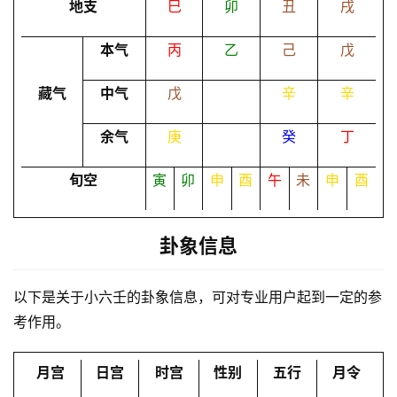
地支
巳
卯
丑
戌
本气
丙
乙
己
戊
命
理
登录
注册
藏气
中气
戊
辛
辛
余气
庚
癸
丁
解
梦
旬空
寅
卯
申
酉
午
未
申
酉
A
卦象信息
I
服
以下是关于小六壬的卦象信息，可对专业用户起到一定的参
务
考作用。
会
月宫
日宫
时宫
性别
五行
月令
员