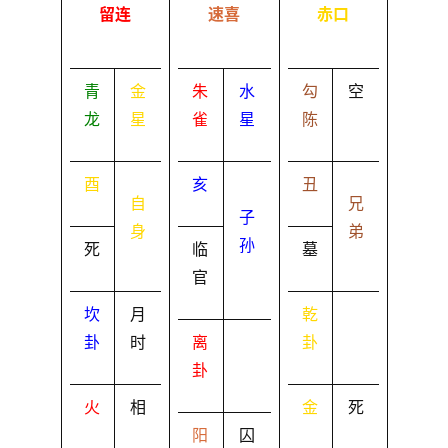
留连
速喜
赤口
青
金
朱
水
勾
空
龙
星
雀
星
陈
酉
亥
丑
自
兄
子
身
弟
孙
死
临
墓
官
坎
月
乾
卦
时
离
卦
卦
火
相
金
死
阳
囚