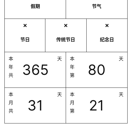
假期
节气
❌
❌
❌
节日
传统节日
纪念日
本
天
本
天
365
80
年
年
共
第
本
天
本
天
31
21
月
月
共
第