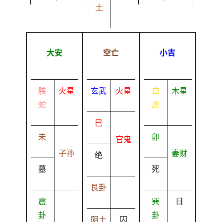
土
大安
空亡
小吉
螣
火星
玄武
火星
白
木星
蛇
虎
巳
未
卯
官鬼
子孙
妻财
绝
墓
死
艮卦
震
巽
日
卦
卦
阴土
囚