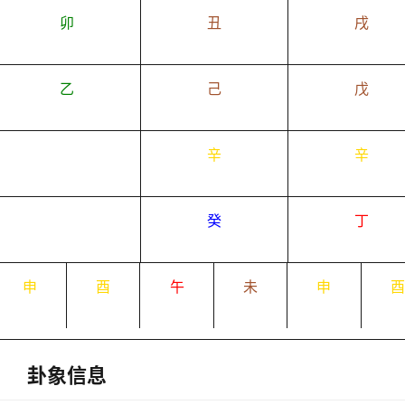
卯
丑
戌
乙
己
戊
辛
辛
癸
丁
申
酉
午
未
申
卦象信息