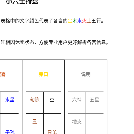
小六壬排盘
，表格中的文字颜色代表了各自的
金
木
水
火
土
五行。
及旺相囚休死状态，方便专业用户更好解析各宫信息。
速喜
赤口
说明
水星
勾陈
空
六神
五星
丑
地支
子孙
兄弟