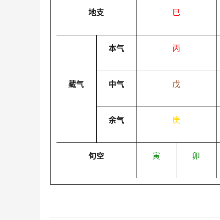
地支
巳
本气
丙
藏气
中气
戊
余气
庚
旬空
寅
卯