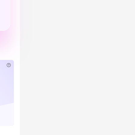
已付费？
登录
或
刷新