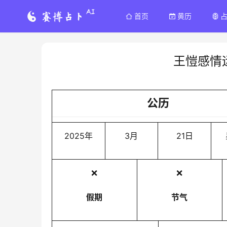
首页
黄历
王愷感情
公历
2025年
3月
21日
❌
❌
假期
节气