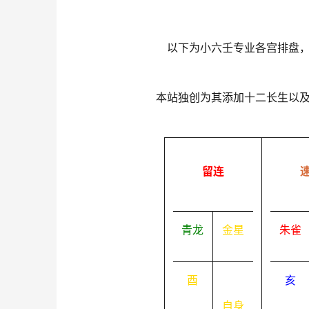
以下为小六壬专业各宫排盘
本站独创为其添加十二长生以
留连
青龙
金星
朱雀
酉
亥
自身