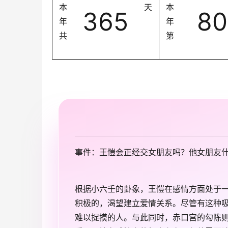
本
天
本
365
80
年
年
共
第
事件：王愷会正经交女朋友吗？他女朋友
根据小六壬的卦象，王愷在感情方面处于
积极的，渴望建立爱情关系。尽管有这种
难以捉摸的人。与此同时，赤口宫的勾陈