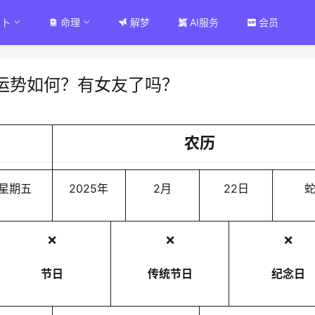
占卜
命理
解梦
AI服务
会员
运势如何？有女友了吗？
农历
星期五
2025年
2月
22日
❌
❌
❌
节日
传统节日
纪念日