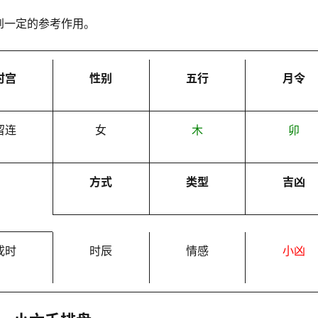
到一定的参考作用。
时宫
性别
五行
月令
留连
女
木
卯
方式
类型
吉凶
戌时
时辰
情感
小凶