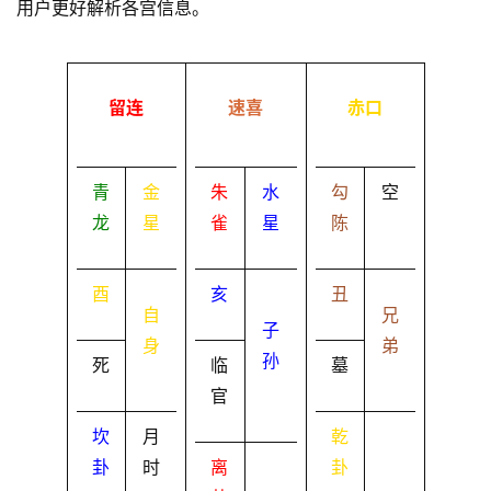
用户更好解析各宫信息。
留连
速喜
赤口
青
金
朱
水
勾
空
龙
星
雀
星
陈
酉
亥
丑
自
兄
子
身
弟
孙
死
临
墓
官
坎
月
乾
卦
时
离
卦