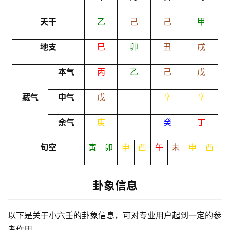
卜
天干
乙
己
己
甲
地支
巳
卯
丑
戌
命
理
登录
注册
本气
丙
乙
己
戊
藏气
中气
戊
辛
辛
解
梦
余气
庚
癸
丁
旬空
寅
卯
申
酉
午
未
申
酉
A
I
服
卦象信息
务
以下是关于小六壬的卦象信息，可对专业用户起到一定的参
考作用。