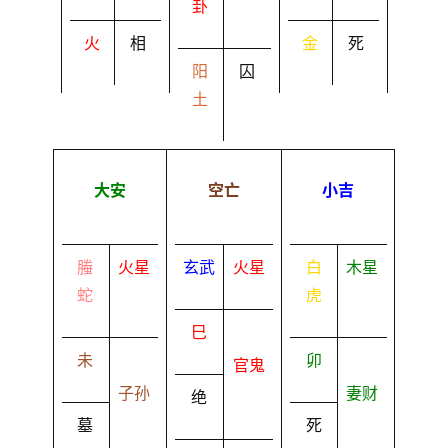
卦
火
相
金
死
阳
囚
土
大安
空亡
小吉
螣
火星
玄武
火星
白
木星
蛇
虎
巳
未
卯
官鬼
子孙
妻财
绝
墓
死