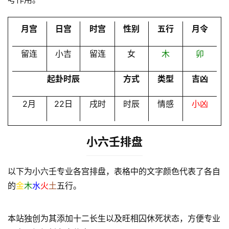
会
员
月宫
日宫
时宫
性别
五行
月令
留连
小吉
留连
女
木
卯
起卦时辰
方式
类型
吉凶
2月
22日
戌时
时辰
情感
小凶
小六壬排盘
以下为小六壬专业各宫排盘，表格中的文字颜色代表了各自
的
金
木
水
火
土
五行。
本站独创为其添加十二长生以及旺相囚休死状态，方便专业