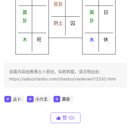
艮卦
震
巽
日
卦
卦
阴土
囚
木
旺
水
休
该篇内容由赛博占卜原创，如若转载，请注明出处：
https://saibozhanbu.com/zhanbu/xiaoliuren/12330.html
占卜
小六壬
算卦
赞
(0)