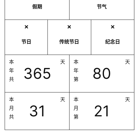
假期
节气
❌
❌
❌
节日
传统节日
纪念日
本
天
本
天
365
80
年
年
共
第
本
天
本
天
31
21
月
月
共
第