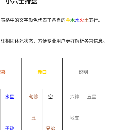
小六壬排盘
，表格中的文字颜色代表了各自的
金
木
水
火
土
五行。
及旺相囚休死状态，方便专业用户更好解析各宫信息。
速喜
赤口
说明
水星
勾陈
空
六神
五星
丑
地支
子孙
兄弟