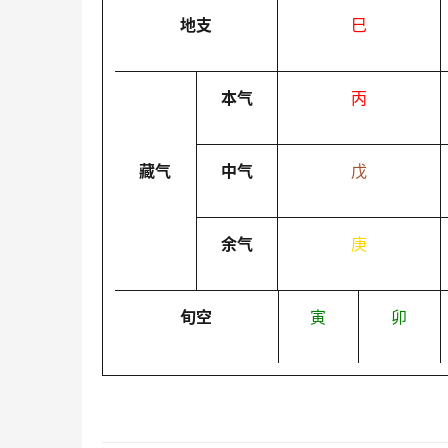
地支
巳
本气
丙
藏气
中气
戊
余气
庚
旬空
寅
卯