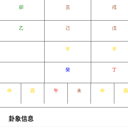
卯
丑
戌
乙
己
戊
辛
辛
癸
丁
申
酉
午
未
申
卦象信息