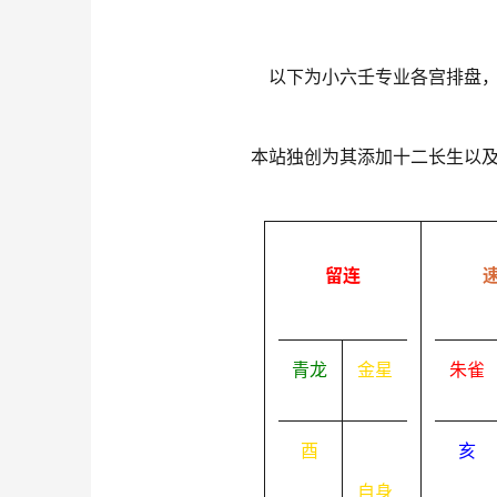
以下为小六壬专业各宫排盘
本站独创为其添加十二长生以
留连
青龙
金星
朱雀
酉
亥
自身