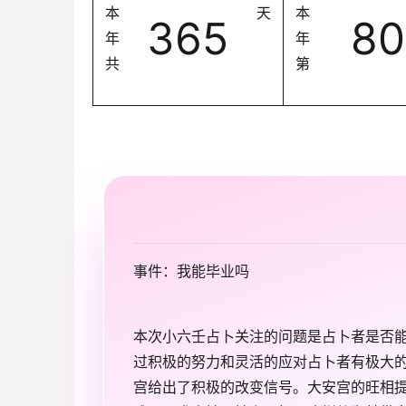
本
天
本
365
80
年
年
共
第
事件：我能毕业吗
本次小六壬占卜关注的问题是占卜者是否
过积极的努力和灵活的应对占卜者有极大
宫给出了积极的改变信号。大安宫的旺相