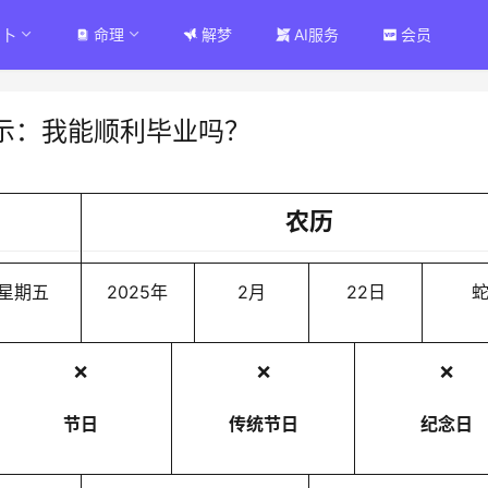
占卜
命理
解梦
AI服务
会员
示：我能顺利毕业吗？
农历
星期五
2025年
2月
22日
❌
❌
❌
节日
传统节日
纪念日