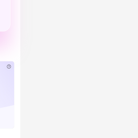
已付费？
登录
或
刷新