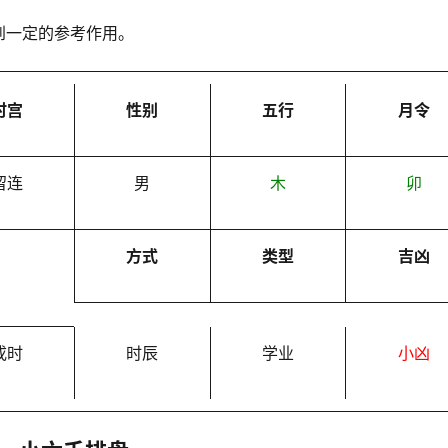
到一定的参考作用。
时宫
性别
五行
月令
留连
男
木
卯
方式
类型
吉凶
戌时
时辰
学业
小凶