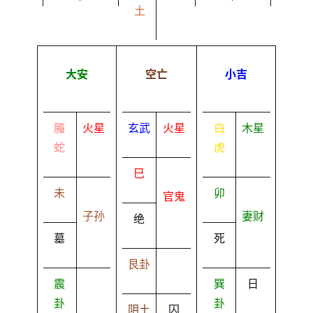
土
大安
空亡
小吉
螣
火星
玄武
火星
白
木星
蛇
虎
巳
未
卯
官鬼
子孙
妻财
绝
墓
死
艮卦
震
巽
日
卦
卦
阴土
囚