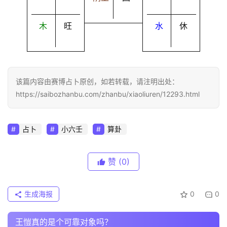
木
旺
水
休
该篇内容由赛博占卜原创，如若转载，请注明出处：
https://saibozhanbu.com/zhanbu/xiaoliuren/12293.html
占卜
小六壬
算卦
赞
(0)
生成海报
0
0
王愷真的是个可靠对象吗？