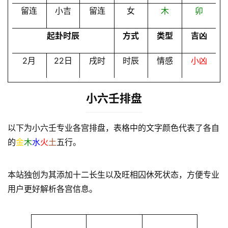
留连
小吉
留连
女
木
卯
起卦时辰
方式
类型
吉凶
2月
22日
戌时
时辰
情感
小凶
小六壬排盘
以下为小六壬专业各宫排盘，表格中的文字颜色代表了各自
的
金
木
水
火
土
五行。
本站独创为其添加十二长生以及旺相囚休死状态，方便专业
用户更好解析各宫信息。