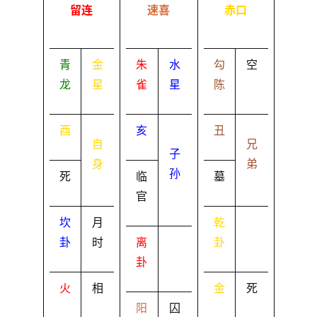
留连
速喜
赤口
青
金
朱
水
勾
空
龙
星
雀
星
陈
酉
亥
丑
自
兄
子
身
弟
孙
死
临
墓
官
坎
月
乾
卦
时
离
卦
卦
火
相
金
死
阳
囚