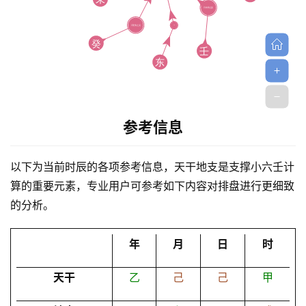
参考信息
首
页
以下为当前时辰的各项参考信息，天干地支是支撑小六壬计
算的重要元素，专业用户可参考如下内容对排盘进行更细致
黄
的分析。
历
年
月
日
时
占
天干
乙
己
己
甲
卜