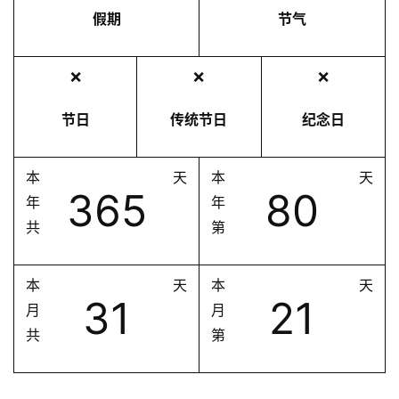
假期
节气
❌
❌
❌
节日
传统节日
纪念日
本
天
本
天
365
80
年
年
共
第
本
天
本
天
31
21
月
月
共
第