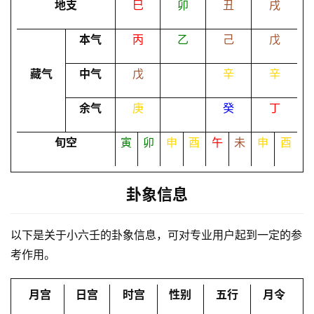
地支
巳
卯
丑
戌
本气
丙
乙
己
戊
命
理
登录
注册
藏气
中气
戊
辛
辛
余气
庚
癸
丁
解
梦
旬空
寅
卯
申
酉
午
未
申
酉
A
卦象信息
I
服
以下是关于小六壬的卦象信息，可对专业用户起到一定的参
务
考作用。
会
月宫
日宫
时宫
性别
五行
月令
员