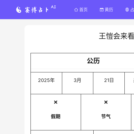
首页
黄历
王愷会来
公历
2025年
3月
21日
❌
❌
假期
节气