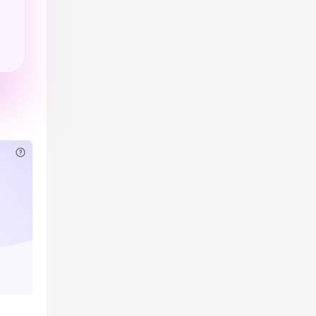
已付费？
登录
或
刷新