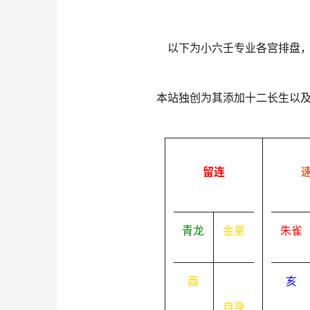
以下为小六壬专业各宫排盘
本站独创为其添加十二长生以
留连
青龙
金星
朱雀
酉
亥
自身