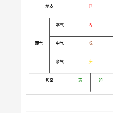
地支
巳
本气
丙
藏气
中气
戊
余气
庚
旬空
寅
卯