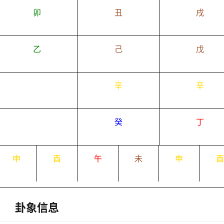
卯
丑
戌
乙
己
戊
辛
辛
癸
丁
申
酉
午
未
申
卦象信息