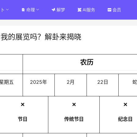
占卜
命理
解梦
AI服务
会员
看我的展览吗？解卦来揭晓
农历
星期五
2025年
2月
22日
❌
❌
❌
节日
传统节日
纪念日