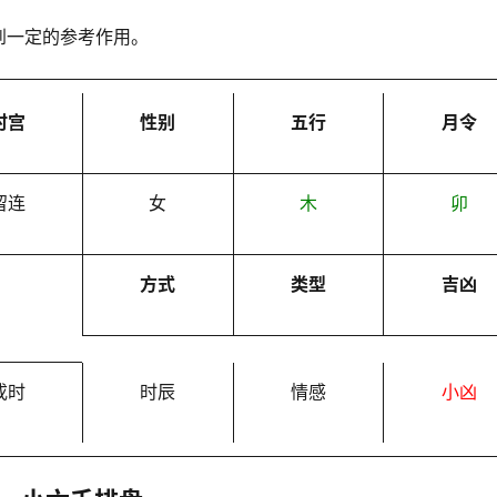
到一定的参考作用。
时宫
性别
五行
月令
留连
女
木
卯
方式
类型
吉凶
戌时
时辰
情感
小凶