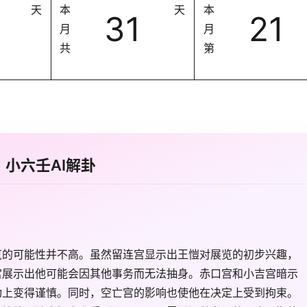
天
本
天
本
31
21
月
月
共
第
小六壬AI解卦
览的可能性并不高。虽然留连宫显示出王愷对展览的初步兴趣，
宫展示出他可能会因其他事务而无法抽身。赤口宫和小吉宫暗示
动上变得谨慎。同时，空亡宫的影响也使他在决定上受到拘束。