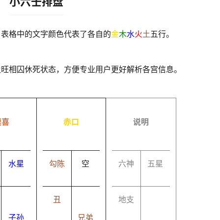
小六壬排盘
，表格中的文字颜色代表了各自的
金
木
水
火
土
五行。
及旺相囚休死状态，方便专业用户更好解析各宫信息。
速喜
赤口
说明
水星
勾陈
空
六神
五星
丑
地支
子孙
兄弟