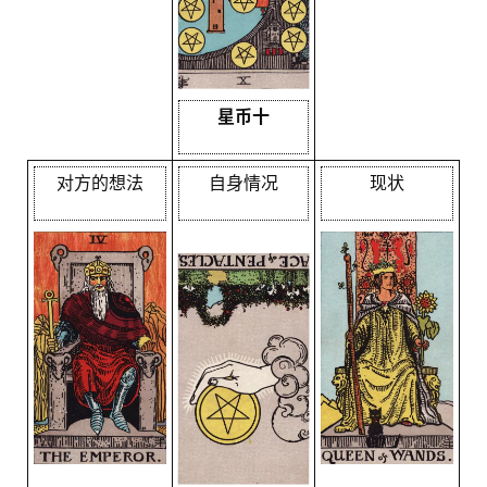
星币十
对方的想法
自身情况
现状