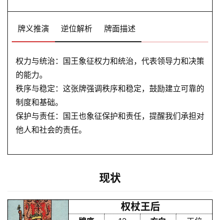
牌义推演
逆位解析
牌面描述
权力与统治：国王象征权力和统治，代表领导力和决策
的能力。
秩序与稳定：这张牌强调秩序和稳定，鼓励建立可靠的
制度和基础。
保护与责任：国王也象征保护和责任，提醒我们承担对
他人和社会的责任。
现状
权杖王后