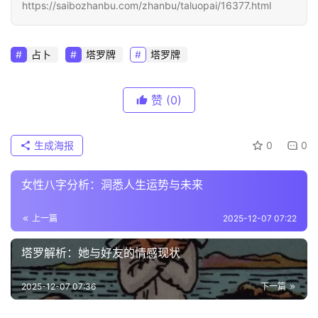
https://saibozhanbu.com/zhanbu/taluopai/16377.html
占卜
塔罗牌
塔罗牌
赞
(0)
生成海报
0
0
女性八字分析：洞悉人生运势与未来
上一篇
2025-12-07 07:22
塔罗解析：她与好友的情感现状
2025-12-07 07:36
下一篇