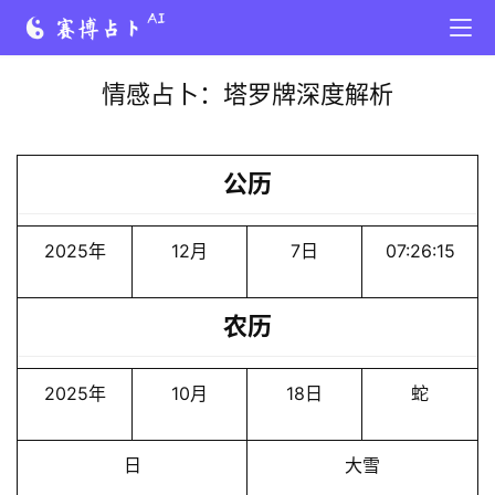
情感占卜：塔罗牌深度解析
公历
2025年
12月
7日
07:26:15
农历
2025年
10月
18日
蛇
日
大雪