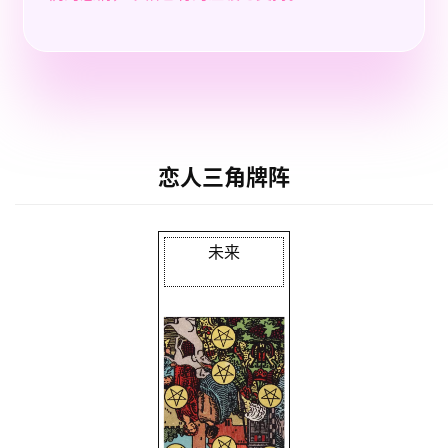
恋人三角牌阵
未来