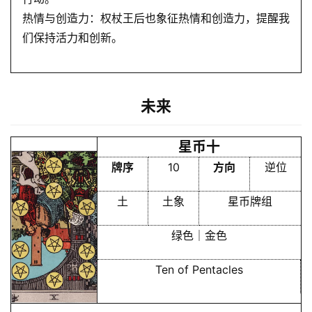
热情与创造力：权杖王后也象征热情和创造力，提醒我
们保持活力和创新。
未来
星币十
牌序
10
方向
逆位
土
土象
星币牌组
绿色｜金色
Ten of Pentacles