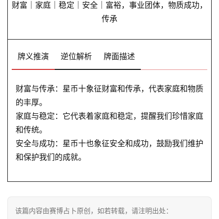
财富｜家庭｜稳定｜安全｜富裕，事业团体，物质成功，
传承
牌义推演
逆位解析
牌面描述
财富与传承：星币十象征财富和传承，代表家庭和物质
的丰厚。
家庭与稳定：它代表着家庭和稳定，提醒我们珍惜家庭
和传统。
安全与成功：星币十也象征安全和成功，鼓励我们维护
和保护我们的成就。
该篇内容由赛博占卜原创，如若转载，请注明出处：