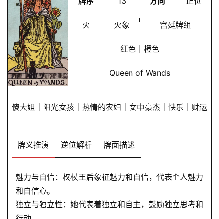
牌序
13
方向
正位
火
火象
宫廷牌组
红色｜橙色
Queen of Wands
傻大姐｜阳光女孩｜热情的农妇｜女中豪杰｜快乐｜财运
牌义推演
逆位解析
牌面描述
魅力与自信：权杖王后象征魅力和自信，代表个人魅力
和自信心。
独立与独立性：她代表着独立和自主，鼓励独立思考和
行动。