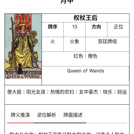
月中
权杖王后
牌序
13
方向
正位
火
火象
宫廷牌组
红色｜橙色
Queen of Wands
傻大姐｜阳光女孩｜热情的农妇｜女中豪杰｜快乐｜财运
牌义推演
逆位解析
牌面描述