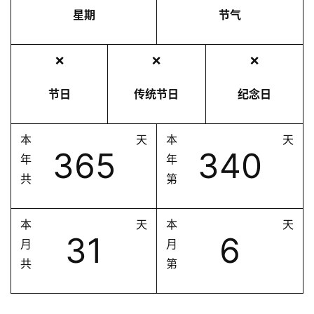
星期
节气
❌
❌
❌
节日
传统节日
纪念日
本
天
本
天
365
340
年
年
共
第
本
天
本
天
31
6
月
月
共
第