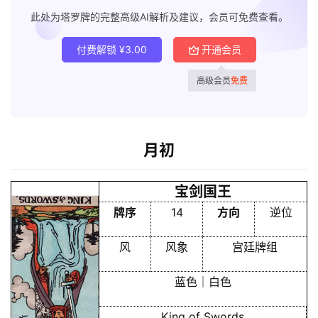
此处为塔罗牌的完整高级AI解析及建议，会员可免费查看。
付费解锁
¥
3.00
开通会员
高级会员
免费
首
页
月初
黄
宝剑国王
历
牌序
14
方向
逆位
风
风象
宫廷牌组
占
卜
蓝色｜白色
King of Swords