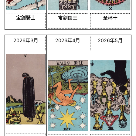
宝剑骑士
宝剑国王
圣杯十
2026年3月
2026年4月
2026年5月