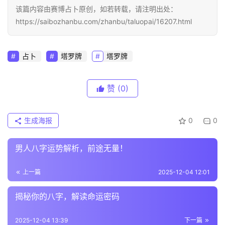
该篇内容由赛博占卜原创，如若转载，请注明出处：
https://saibozhanbu.com/zhanbu/taluopai/16207.html
占卜
塔罗牌
塔罗牌
赞
(0)
生成海报
0
0
男人八字运势解析，前途无量！
上一篇
2025-12-04 12:01
揭秘你的八字，解读命运密码
2025-12-04 13:39
下一篇