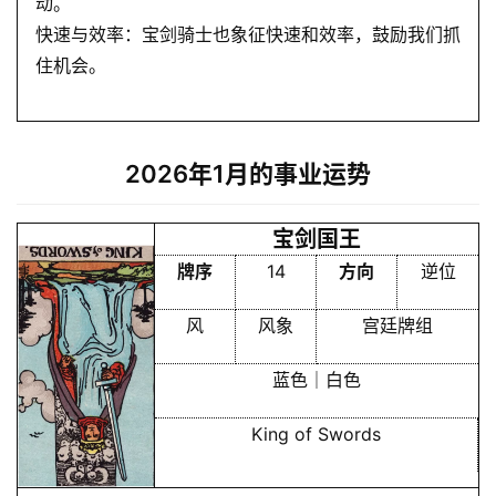
动。
快速与效率：宝剑骑士也象征快速和效率，鼓励我们抓
住机会。
2026年1月的事业运势
宝剑国王
牌序
14
方向
逆位
风
风象
宫廷牌组
蓝色｜白色
首
页
King of Swords