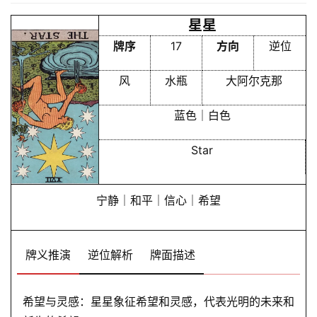
星星
牌序
17
方向
逆位
风
水瓶
大阿尔克那
蓝色｜白色
Star
宁静｜和平｜信心｜希望
牌义推演
逆位解析
牌面描述
希望与灵感：星星象征希望和灵感，代表光明的未来和