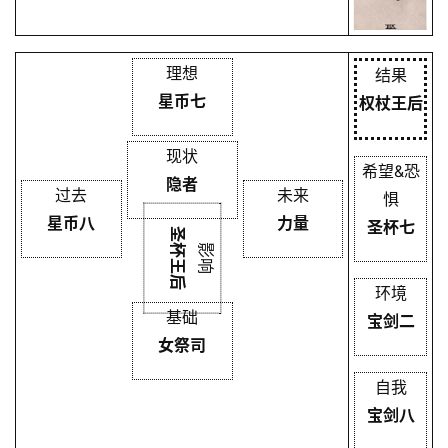
理想
结果
星币七
权杖王后
现状
希望&恐
隐者
过去
未来
惧
星币八
力量
圣杯七
圣杯王后
影响
环境
基础
宝剑二
女祭司
自我
宝剑八