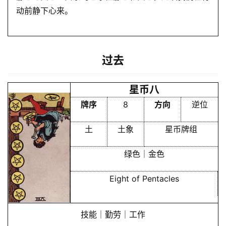
动前静下心来。
过去
首
页
星币八
牌序
8
方向
逆位
黄
历
土
土象
星币牌组
绿色｜金色
占
卜
Eight of Pentacles
技能｜勤劳｜工作
命