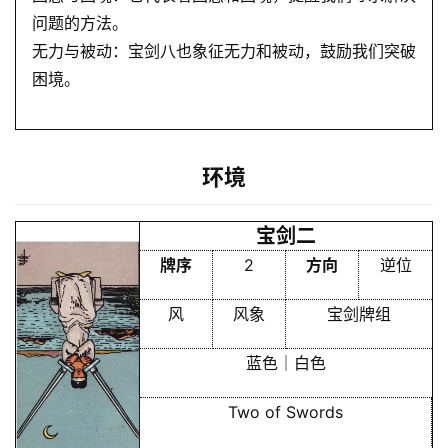
问题的方法。
无力与被动：宝剑八也象征无力和被动，鼓励我们突破
困境。
环境
宝剑二
牌序
2
方向
逆位
风
风象
宝剑牌组
蓝色｜白色
Two of Swords