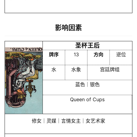
影响因素
圣杯王后
牌序
13
方向
逆位
水
水象
宫廷牌组
蓝色｜银色
Queen of Cups
修女｜灵媒｜言情女主｜女艺术家