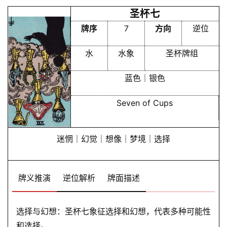
圣杯七
牌序
7
方向
逆位
水
水象
圣杯牌组
蓝色｜银色
Seven of Cups
迷惘｜幻觉｜想像｜梦境｜选择
牌义推演
逆位解析
牌面描述
选择与幻想：圣杯七象征选择和幻想，代表多种可能性
和选择。