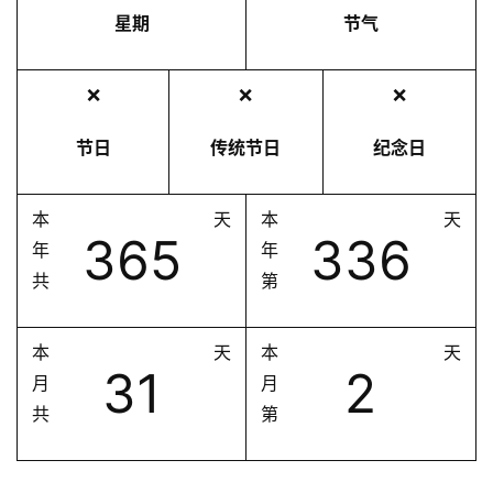
星期
节气
❌
❌
❌
节日
传统节日
纪念日
本
天
本
天
365
336
年
年
共
第
本
天
本
天
31
2
月
月
共
第