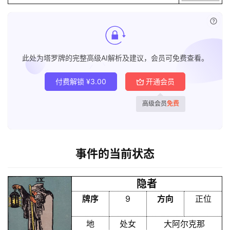
已付
此处为塔罗牌的完整高级AI解析及建议，会员可免费查看。
付费解锁
¥
3.00
开通会员
高级会员
免费
事件的当前状态
隐者
牌序
9
方向
正位
地
处女
大阿尔克那