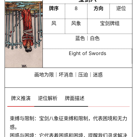
牌序
8
方向
逆位
风
风象
宝剑牌组
蓝色｜白色
Eight of Swords
画地为限｜坏消息｜压迫｜迷惑
牌义推演
逆位解析
牌面描述
束缚与限制：宝剑八象征束缚和限制，代表困境和无力
感。
困惑与困境：它代表着困惑和困境，提醒我们寻求解决