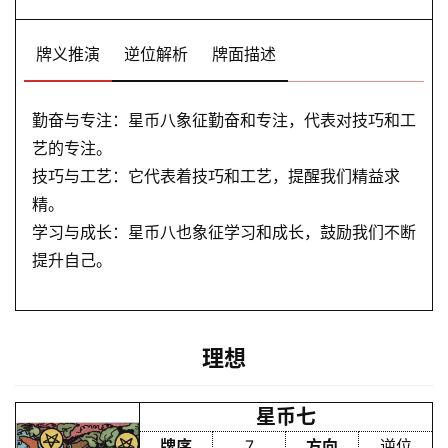
理
登录
注册
牌义推演
逆位解析
牌面描述
解
梦
勤奋与专注：星币八象征勤奋和专注，代表对技巧和工
艺的专注。
技巧与工艺：它代表着技巧和工艺，提醒我们精益求
A
精。
I
学习与成长：星币八也象征学习和成长，鼓励我们不断
服
提升自己。
务
会
理想
员
星币七
牌序
7
方向
逆位