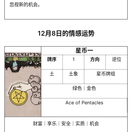
忽视新的机会。
12月8日的情感运势
星币一
牌序
1
方向
逆位
土
土象
星币牌组
绿色｜金色
Ace of Pentacles
财富｜享乐｜安全｜实质｜机会