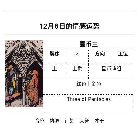
12月6日的情感运势
星币三
牌序
3
方向
正位
土
土象
星币牌组
绿色｜金色
Three of Pentacles
合作｜协调｜计划｜荣誉｜才干