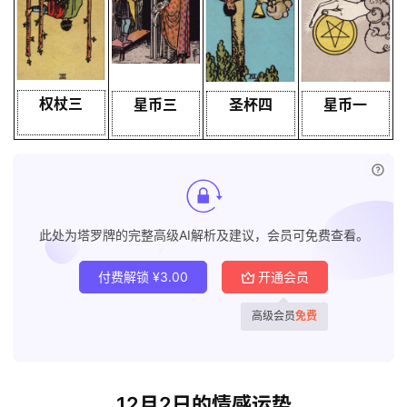
权杖三
星币三
圣杯四
星币一
已付
此处为塔罗牌的完整高级AI解析及建议，会员可免费查看。
付费解锁
¥
3.00
开通会员
高级会员
免费
12月2日的情感运势