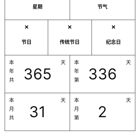
星期
节气
❌
❌
❌
节日
传统节日
纪念日
本
天
本
天
365
336
年
年
共
第
本
天
本
天
31
2
月
月
共
第