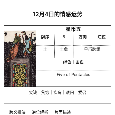
12月4日的情感运势
占
卜
星币五
牌序
5
方向
逆位
命
理
登录
注册
土
土象
星币牌组
绿色｜金色
解
梦
Five of Pentacles
欠缺｜贫穷｜疾病｜艰困｜爱侣
A
I
服
牌义推演
逆位解析
牌面描述
务