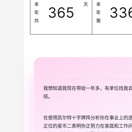
本
天
本
365
33
年
年
共
第
我想知道我现在带娃一年多，有单位找我
班。
在使用凯尔特十字牌阵分析你在事业上的
正位的星币二表明你正努力在家庭和工作