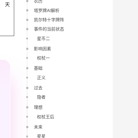
农历
天
塔罗牌AI解析
凯尔特十字牌阵
事件的当前状态
星币二
影响因素
权杖一
基础
正义
过去
隐者
理想
权杖王后
未来
星星