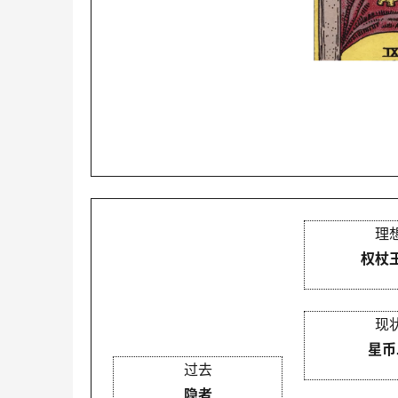
理
权杖
现
星币
过去
隐者