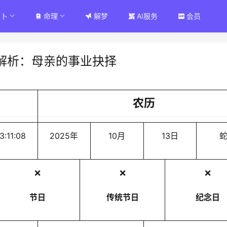
占卜
命理
解梦
AI服务
会员
解析：母亲的事业抉择
农历
3:11:08
2025年
10月
13日
❌
❌
❌
节日
传统节日
纪念日