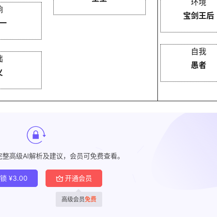
环境
响
宝剑王后
一
自我
础
愚者
义
完整高级AI解析及建议，会员可免费查看。
解锁
¥
3.00
开通会员
高级会员
免费