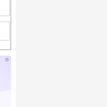
已付费？
登录
或
刷新