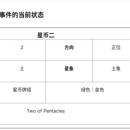
事件的当前状态
星币二
2
方向
正位
土
星象
土象
星币牌组
绿色｜金色
Two of Pentacles