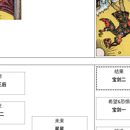
结果
想
宝剑二
王后
希望&恐惧
状
宝剑一
二
未来
星星