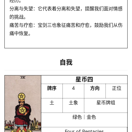
经历。
分离与失望：它代表着分离和失望，提醒我们面对情感
的挑战。
痛苦与疗愈：宝剑三也象征痛苦和疗愈，鼓励我们从伤
痛中恢复。
自我
星币四
牌序
4
方向
正位
土
土象
星币牌组
绿色｜金色
Four of Pentacles