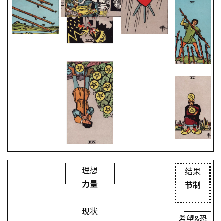
理想
结果
力量
节制
现状
希望&恐