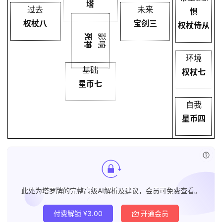
塔
过去
未来
惧
权杖八
宝剑三
权杖侍从
死神
影响
环境
基础
权杖七
星币七
自我
星币四
已付
此处为塔罗牌的完整高级AI解析及建议，会员可免费查看。
付费解锁
¥
3.00
开通会员