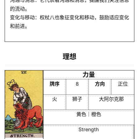
梦
的流动。
变化与移动：权杖八也象征变化和移动，鼓励适应变化
和前进。
A
I
服
务
理想
会
力量
员
牌序
8
方向
正位
火
狮子
大阿尔克那
黄色｜橙色
Strength