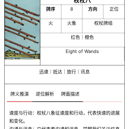
权杖八
首
牌序
8
方向
正位
页
火
火象
权杖牌组
黄
红色｜橙色
历
Eight of Wands
占
迅速｜抵达｜旅行｜讯息
卜
牌义推演
逆位解析
牌面描述
命
理
登录
注册
速度与行动：权杖八象征速度和行动，代表快速的进展
和变化。
解
沟通与消息：它代表着沟通和消息，提醒我们关注信息