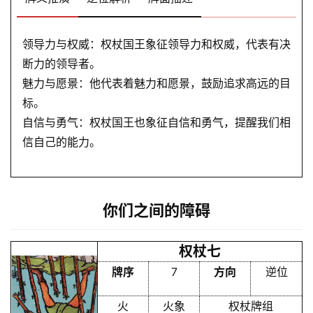
领导力与权威：权杖国王象征领导力和权威，代表有决
断力的领导者。
魅力与愿景：他代表着魅力和愿景，鼓励追求高远的目
标。
自信与勇气：权杖国王也象征自信和勇气，提醒我们相
信自己的能力。
你们之间的障碍
权杖七
牌序
7
方向
逆位
火
火象
权杖牌组