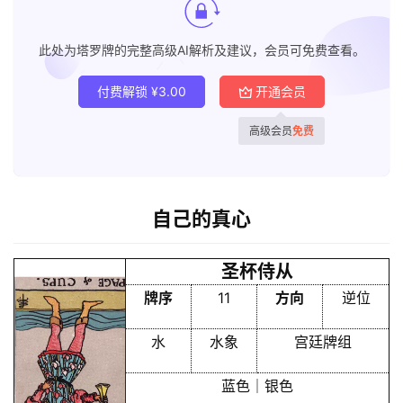
此处为塔罗牌的完整高级AI解析及建议，会员可免费查看。
付费解锁
¥
3.00
开通会员
高级会员
免费
自己的真心
圣杯侍从
牌序
11
方向
逆位
水
水象
宫廷牌组
蓝色｜银色