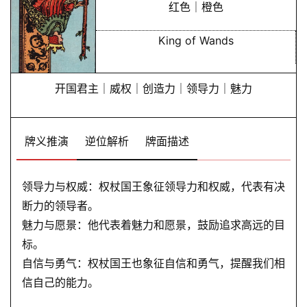
红色｜橙色
King of Wands
会
员
开国君主｜威权｜创造力｜领导力｜魅力
牌义推演
逆位解析
牌面描述
领导力与权威：权杖国王象征领导力和权威，代表有决
断力的领导者。
魅力与愿景：他代表着魅力和愿景，鼓励追求高远的目
标。
自信与勇气：权杖国王也象征自信和勇气，提醒我们相
信自己的能力。