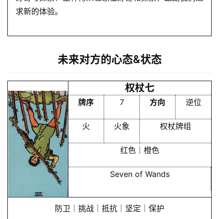
求新的体验。
未来对方的心态&状态
权杖七
牌序
7
方向
逆位
火
火象
权杖牌组
红色｜橙色
Seven of Wands
防卫｜挑战｜抵抗｜坚定｜保护