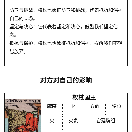
防卫与挑战：权杖七象征防卫和挑战，代表抵抗和保护
占
自己的立场。
卜
坚定与决心：它代表着坚定和决心，鼓励我们坚定信
念。
抵抗与保护：权杖七也象征抵抗和保护，提醒我们不轻
命
易放弃。
理
登录
注册
解
对方对自己的影响
梦
权杖国王
牌序
14
方向
逆位
A
I
火
火象
宫廷牌组
服
务