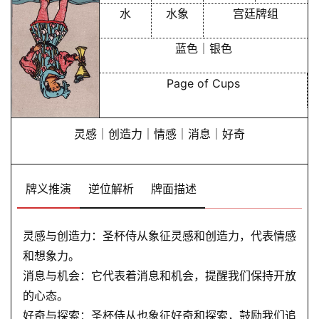
水
水象
宫廷牌组
蓝色｜银色
Page of Cups
灵感｜创造力｜情感｜消息｜好奇
牌义推演
逆位解析
牌面描述
灵感与创造力：圣杯侍从象征灵感和创造力，代表情感
和想象力。
消息与机会：它代表着消息和机会，提醒我们保持开放
的心态。
好奇与探索：圣杯侍从也象征好奇和探索，鼓励我们追