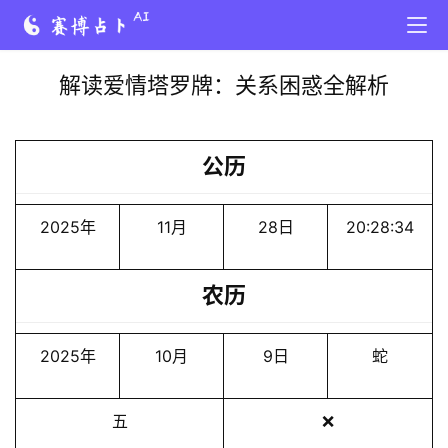
解读爱情塔罗牌：关系困惑全解析
公历
2025年
11月
28日
20:28:34
农历
2025年
10月
9日
蛇
五
❌