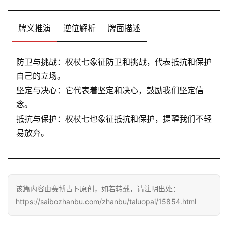
牌义推演
逆位解析
牌面描述
防卫与挑战：权杖七象征防卫和挑战，代表抵抗和保护
自己的立场。
坚定与决心：它代表着坚定和决心，鼓励我们坚定信
念。
抵抗与保护：权杖七也象征抵抗和保护，提醒我们不轻
易放弃。
该篇内容由赛博占卜原创，如若转载，请注明出处：
https://saibozhanbu.com/zhanbu/taluopai/15854.html