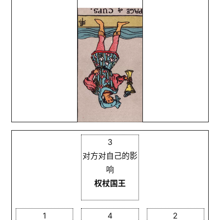
3
对方对自己的影
响
权杖国王
1
4
2