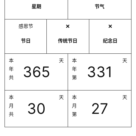
星期
节气
感恩节
❌
❌
节日
传统节日
纪念日
本
天
本
天
365
331
年
年
共
第
本
天
本
天
30
27
月
月
共
第