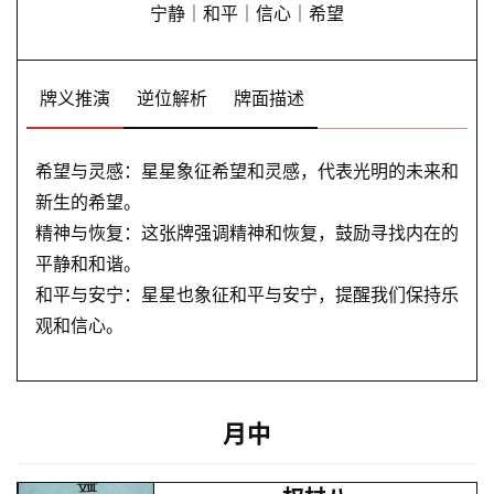
宁静｜和平｜信心｜希望
解
牌义推演
逆位解析
牌面描述
梦
希望与灵感：星星象征希望和灵感，代表光明的未来和
A
新生的希望。
I
精神与恢复：这张牌强调精神和恢复，鼓励寻找内在的
服
平静和和谐。
务
和平与安宁：星星也象征和平与安宁，提醒我们保持乐
观和信心。
会
员
月中