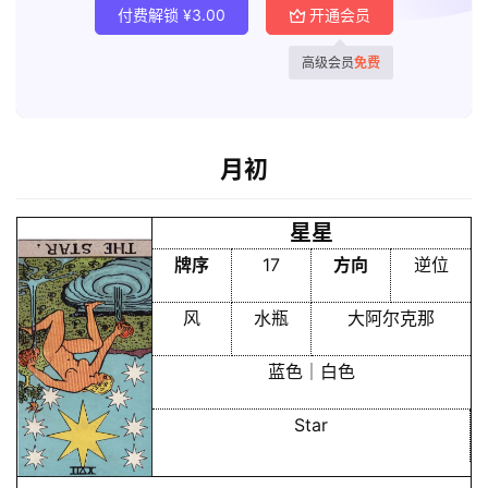
付费解锁
¥
3.00
开通会员
高级会员
免费
首
页
月初
星星
黄
历
牌序
17
方向
逆位
风
水瓶
大阿尔克那
占
卜
蓝色｜白色
Star
命
理
登录
注册