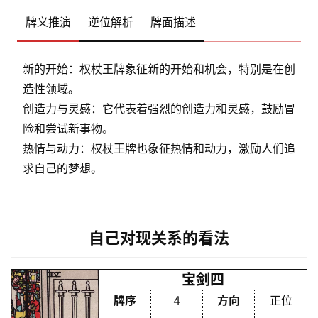
牌义推演
逆位解析
牌面描述
新的开始：权杖王牌象征新的开始和机会，特别是在创
造性领域。
创造力与灵感：它代表着强烈的创造力和灵感，鼓励冒
险和尝试新事物。
热情与动力：权杖王牌也象征热情和动力，激励人们追
首
求自己的梦想。
页
黄
自己对现关系的看法
历
宝剑四
占
牌序
4
方向
正位
卜