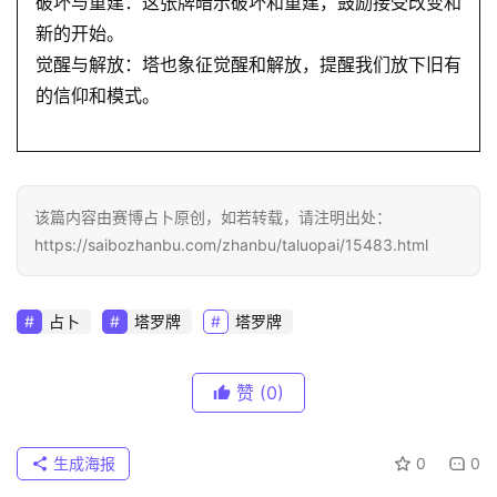
破坏与重建：这张牌暗示破坏和重建，鼓励接受改变和
新的开始。
觉醒与解放：塔也象征觉醒和解放，提醒我们放下旧有
的信仰和模式。
该篇内容由赛博占卜原创，如若转载，请注明出处：
https://saibozhanbu.com/zhanbu/taluopai/15483.html
占卜
塔罗牌
塔罗牌
赞
(0)
生成海报
0
0