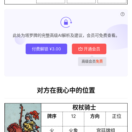
已付
此处为塔罗牌的完整高级AI解析及建议，会员可免费查看。
付费解锁
¥
3.00
开通会员
高级会员
免费
对方在我心中的位置
权杖骑士
牌序
12
方向
正位
火
火象
宫廷牌组