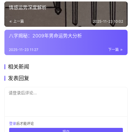
情感运势深度解析
上一篇
2025-11-23 10:02
八字揭秘：2009年男命运势大分析
2025-11-23 11:27
下一篇
相关新闻
发表回复
请登录后评论...
登录
后才能评论
提交