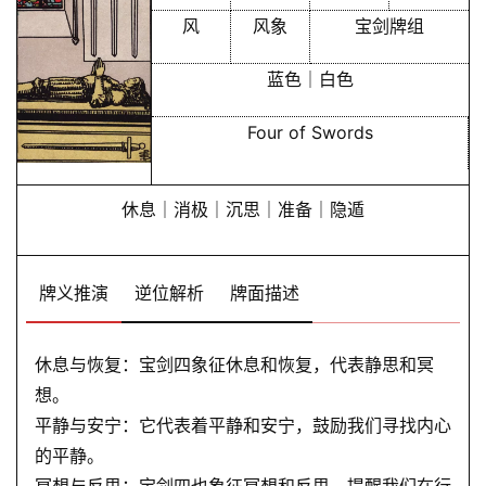
风
风象
宝剑牌组
蓝色｜白色
命
理
登录
注册
Four of Swords
解
休息｜消极｜沉思｜准备｜隐遁
梦
牌义推演
逆位解析
牌面描述
A
I
服
休息与恢复：宝剑四象征休息和恢复，代表静思和冥
务
想。
平静与安宁：它代表着平静和安宁，鼓励我们寻找内心
的平静。
会
冥想与反思：宝剑四也象征冥想和反思，提醒我们在行