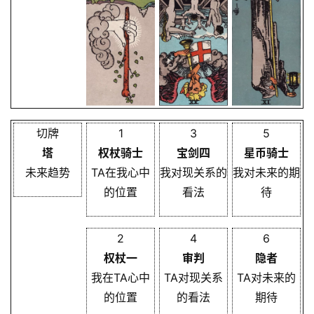
切牌
1
3
5
塔
权杖骑士
宝剑四
星币骑士
未来趋势
TA在我心中
我对现关系的
我对未来的期
的位置
看法
待
2
4
6
权杖一
审判
隐者
我在TA心中
TA对现关系
TA对未来的
的位置
的看法
期待