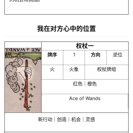
我在对方心中的位置
权杖一
牌序
1
方向
逆位
火
火象
权杖牌组
红色｜橙色
Ace of Wands
新行动｜创造｜机会｜灵感